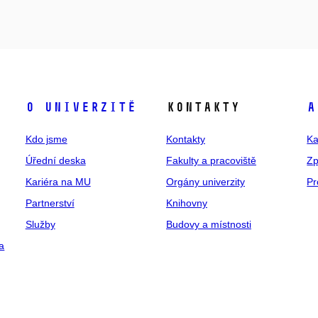
O univerzitě
Kontakty
A
Kdo jsme
Kontakty
Ka
Úřední deska
Fakulty a pracoviště
Zp
Kariéra na MU
Orgány univerzity
Pr
Partnerství
Knihovny
Služby
Budovy a místnosti
a