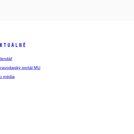
ktuálně
lendář
ravodajský portál MU
o média