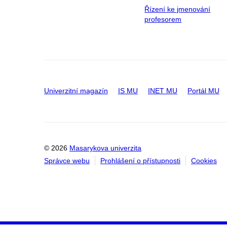
Řízení ke jmenování
profesorem
Univerzitní magazín
IS MU
INET MU
Portál MU
© 2026
Masarykova univerzita
Správce webu
Prohlášení o přístupnosti
Cookies