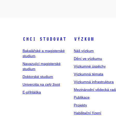
Chci studovat
Výzkum
Bakalářské a magisterské
Náš výzkum
studium
Dění ve výzkumu
Navazující magisterské
Výzkumné úspěchy
studium
Výzkumná témata
Doktorské studium
Výzkumná infrastruktura
Univerzita na celý život
Mezinárodní vědecká rad
E-přihláška
Publikace
Projekty
Habilitační řízení