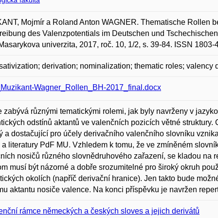
gická fakulta
NT, Mojmír a Roland Anton WAGNER. Thematische Rollen bei ei
eibung des Valenzpotentials im Deutschen und Tschechischen
Masarykova univerzita, 2017, roč. 10, 1/2, s. 39-84. ISSN 1803-
ativization; derivation; nominalization; thematic roles; valency 
Muzikant-Wagner_Rollen_BH-2017_final.docx
e zabývá různými tematickými rolemi, jak byly navrženy v jazyko
ických odstínů aktantů ve valenčních pozicích větné struktury. Cí
 a dostačující pro účely derivačního valenčního slovníku vzni
 a literatury PdF MU. Vzhledem k tomu, že ve zmíněném slovní
ních nosičů různého slovnědruhového zařazení, se kladou na re
m musí být názorné a dobře srozumitelné pro široký okruh použi
tických okolích (napříč derivační hranice). Jen takto bude možné
u aktantu nosiče valence. Na konci příspěvku je navržen reperto
enční rámce německých a českých sloves a jejich derivátů