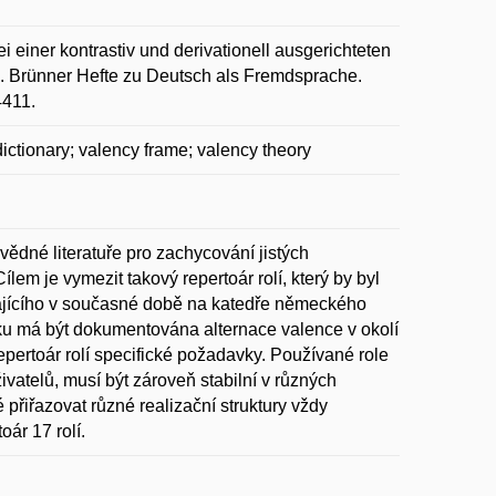
ner kontrastiv und derivationell ausgerichteten
. Brünner Hefte zu Deutsch als Fremdsprache.
4411.
dictionary; valency frame; valency theory
vědné literatuře pro zachycování jistých
lem je vymezit takový repertoár rolí, který by byl
kajícího v současné době na katedře německého
ku má být dokumentována alternace valence v okolí
pertoár rolí specifické požadavky. Používané role
vatelů, musí být zároveň stabilní v různých
 přiřazovat různé realizační struktury vždy
ár 17 rolí.