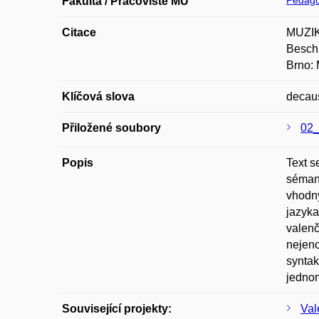
Pedago
Fakulta / Pracoviště MU
Citace
MUZIKA
Beschr
Brno: 
Klíčová slova
decaus
Přiložené soubory
02_
Popis
Text s
sémant
vhodný
jazyka
valenč
nejeno
syntak
jednom
Související projekty:
Val