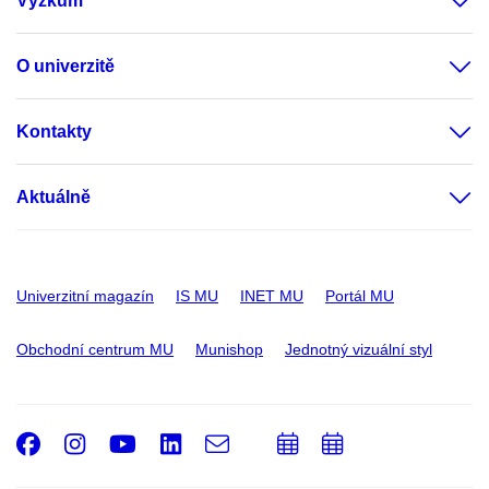
Výzkum
O univerzitě
Kontakty
Aktuálně
Univerzitní magazín
IS MU
INET MU
Portál MU
Obchodní centrum MU
Munishop
Jednotný vizuální styl
Facebook
Instagram
Youtube
LinkedIn
e-
Přidat
Přidat
Email
mail
do
do