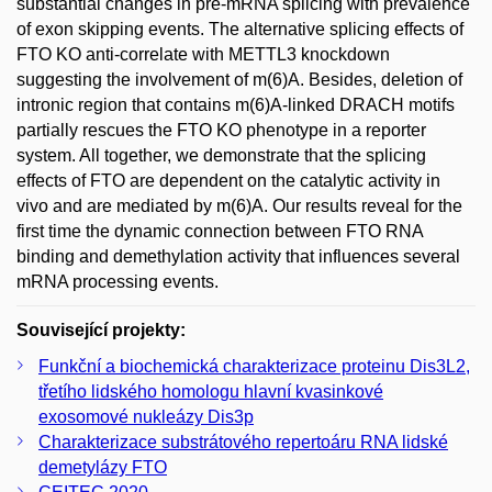
substantial changes in pre-mRNA splicing with prevalence
of exon skipping events. The alternative splicing effects of
FTO KO anti-correlate with METTL3 knockdown
suggesting the involvement of m(6)A. Besides, deletion of
intronic region that contains m(6)A-linked DRACH motifs
partially rescues the FTO KO phenotype in a reporter
system. All together, we demonstrate that the splicing
effects of FTO are dependent on the catalytic activity in
vivo and are mediated by m(6)A. Our results reveal for the
first time the dynamic connection between FTO RNA
binding and demethylation activity that influences several
mRNA processing events.
Související projekty:
Funkční a biochemická charakterizace proteinu Dis3L2,
třetího lidského homologu hlavní kvasinkové
exosomové nukleázy Dis3p
Charakterizace substrátového repertoáru RNA lidské
demetylázy FTO