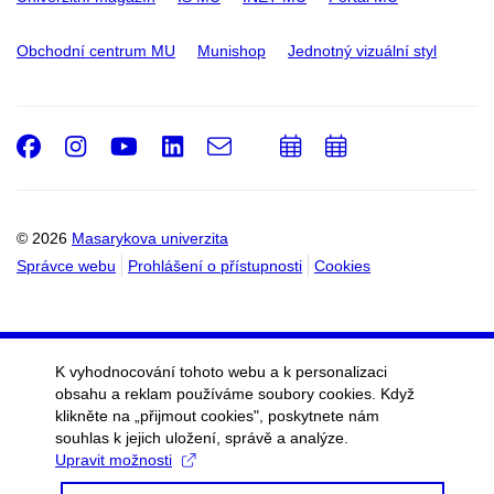
Obchodní centrum MU
Munishop
Jednotný vizuální styl
Facebook
Instagram
Youtube
LinkedIn
e-
Přidat
Přidat
Email
mail
do
do
kalendáře
kalendáře
© 2026
Masarykova univerzita
Správce webu
Prohlášení o přístupnosti
Cookies
K vyhodnocování tohoto webu a k personalizaci
obsahu a reklam používáme soubory cookies. Když
klikněte na „přijmout cookies", poskytnete nám
souhlas k jejich uložení, správě a analýze.
Upravit možnosti