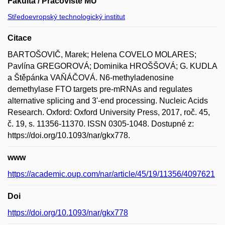
Fakulta / Pracoviště MU
Středoevropský technologický institut
Citace
BARTOŠOVIČ, Marek; Helena COVELO MOLARES;
Pavlína GREGOROVÁ; Dominika HROŠŠOVÁ; G. KUDLA
a Štěpánka VAŇÁČOVÁ. N6-methyladenosine
demethylase FTO targets pre-mRNAs and regulates
alternative splicing and 3'-end processing. Nucleic Acids
Research. Oxford: Oxford University Press, 2017, roč. 45,
č. 19, s. 11356-11370. ISSN 0305-1048. Dostupné z:
https://doi.org/10.1093/nar/gkx778.
www
https://academic.oup.com/nar/article/45/19/11356/4097621
Doi
https://doi.org/10.1093/nar/gkx778