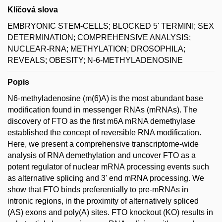
Klíčová slova
EMBRYONIC STEM-CELLS; BLOCKED 5' TERMINI; SEX
DETERMINATION; COMPREHENSIVE ANALYSIS;
NUCLEAR-RNA; METHYLATION; DROSOPHILA;
REVEALS; OBESITY; N-6-METHYLADENOSINE
Popis
N6-methyladenosine (m(6)A) is the most abundant base
modification found in messenger RNAs (mRNAs). The
discovery of FTO as the first m6A mRNA demethylase
established the concept of reversible RNA modification.
Here, we present a comprehensive transcriptome-wide
analysis of RNA demethylation and uncover FTO as a
potent regulator of nuclear mRNA processing events such
as alternative splicing and 3' end mRNA processing. We
show that FTO binds preferentially to pre-mRNAs in
intronic regions, in the proximity of alternatively spliced
(AS) exons and poly(A) sites. FTO knockout (KO) results in