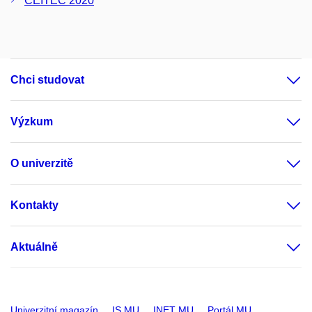
CEITEC 2020
Chci studovat
Výzkum
O univerzitě
Kontakty
Aktuálně
Univerzitní magazín
IS MU
INET MU
Portál MU