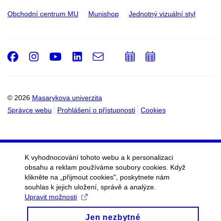
Obchodní centrum MU
Munishop
Jednotný vizuální styl
Facebook
Instagram
Youtube
LinkedIn
e-
Přidat
Přidat
Email
mail
do
do
kalendáře
kalendáře
© 2026
Masarykova univerzita
Správce webu
Prohlášení o přístupnosti
Cookies
K vyhodnocování tohoto webu a k personalizaci
obsahu a reklam používáme soubory cookies. Když
klikněte na „přijmout cookies", poskytnete nám
souhlas k jejich uložení, správě a analýze.
Upravit možnosti
Jen nezbytné