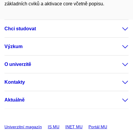
základních cviků a aktivace core včetně popisu.
Chci studovat
Výzkum
O univerzitě
Kontakty
Aktuálně
Univerzitní magazín
IS MU
INET MU
Portál MU