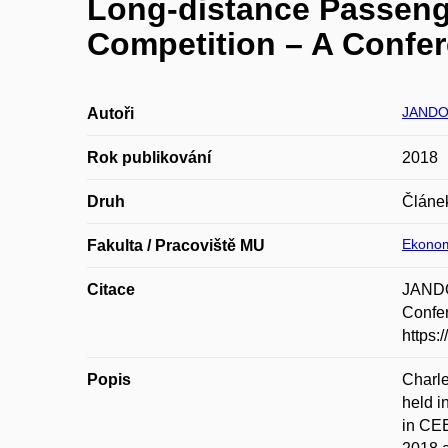
Long-distance Passenge
Competition – A Confe
JANDO
Autoři
Rok publikování
2018
Druh
Článe
Ekonom
Fakulta / Pracoviště MU
Citace
JANDOV
Confer
https:
Popis
Charle
held i
in CEE