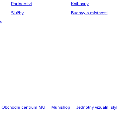
Partnerství
Knihovny
Služby
Budovy a místnosti
a
Obchodní centrum MU
Munishop
Jednotný vizuální styl