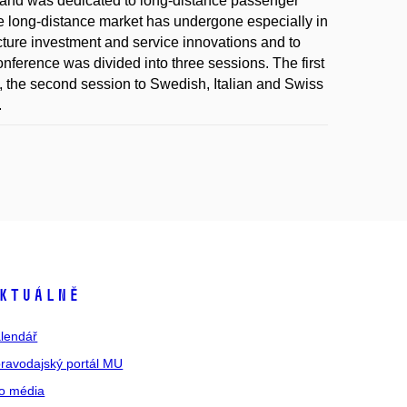
) and was dedicated to long-distance passenger
e long-distance market has undergone especially in
ucture investment and service innovations and to
nference was divided into three sessions. The first
 the second session to Swedish, Italian and Swiss
.
ktuálně
lendář
ravodajský portál MU
o média