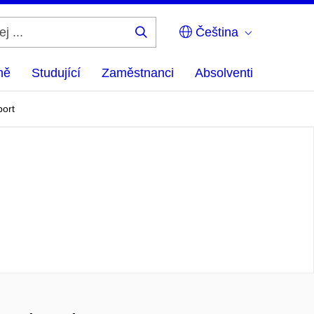
Čeština
Hledej
...
ně
Studující
Zaměstnanci
Absolventi
port