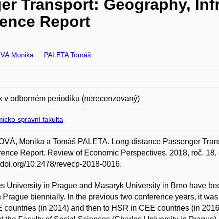
r Transport: Geography, Infr
rence Report
VÁ Monika
PALETA Tomáš
k v odborném periodiku (nerecenzovaný)
icko-správní fakulta
Á, Monika a Tomáš PALETA. Long-distance Passenger Transpor
ence Report. Review of Economic Perspectives. 2018, roč. 18, 
//doi.org/10.2478/revecp-2018-0016.
s University in Prague and Masaryk University in Brno have be
n Prague biennially. In the previous two conference years, it was
 countries (in 2014) and then to HSR in CEE countries (in 2016