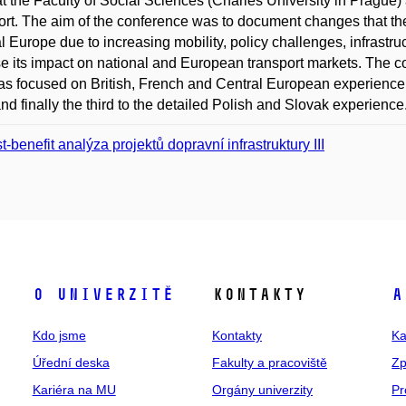
t the Faculty of Social Sciences (Charles University in Prague
ort. The aim of the conference was to document changes that th
l Europe due to increasing mobility, policy challenges, infrastr
e its impact on national and European transport markets. The co
s focused on British, French and Central European experience,
nd finally the third to the detailed Polish and Slovak experience
t-benefit analýza projektů dopravní infrastruktury III
O univerzitě
Kontakty
A
Kdo jsme
Kontakty
Ka
Úřední deska
Fakulty a pracoviště
Zp
Kariéra na MU
Orgány univerzity
Pr