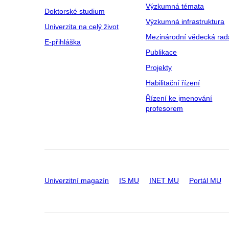
Výzkumná témata
Doktorské studium
Výzkumná infrastruktura
Univerzita na celý život
Mezinárodní vědecká rad
E-přihláška
Publikace
Projekty
Habilitační řízení
Řízení ke jmenování
profesorem
Univerzitní magazín
IS MU
INET MU
Portál MU