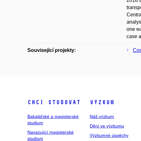
2018 a
transp
Centra
analys
one wa
case a
Související projekty:
Cos
Chci studovat
Výzkum
Bakalářské a magisterské
Náš výzkum
studium
Dění ve výzkumu
Navazující magisterské
Výzkumné úspěchy
studium