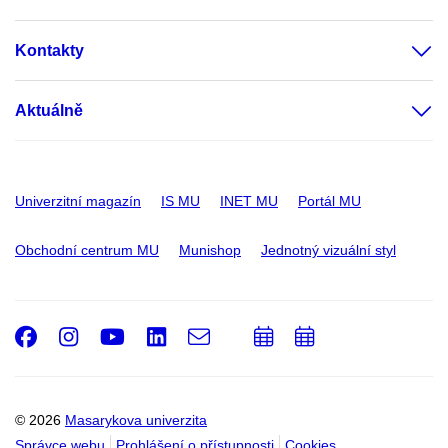
Kontakty
Aktuálně
Univerzitní magazín
IS MU
INET MU
Portál MU
Obchodní centrum MU
Munishop
Jednotný vizuální styl
Facebook
Instagram
Youtube
LinkedIn
e-
Přidat
Přidat
Email
mail
do
do
kalendáře
kalendáře
© 2026
Masarykova univerzita
Správce webu
Prohlášení o přístupnosti
Cookies