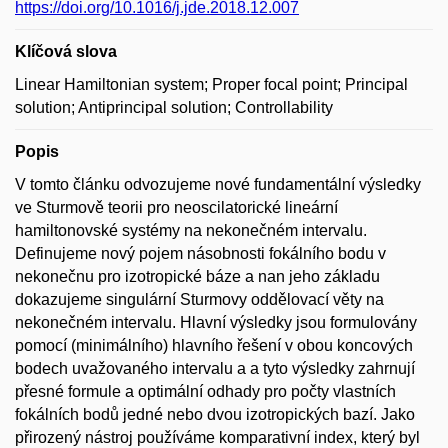
https://doi.org/10.1016/j.jde.2018.12.007
Klíčová slova
Linear Hamiltonian system; Proper focal point; Principal
solution; Antiprincipal solution; Controllability
Popis
V tomto článku odvozujeme nové fundamentální výsledky
ve Sturmově teorii pro neoscilatorické lineární
hamiltonovské systémy na nekonečném intervalu.
Definujeme nový pojem násobnosti fokálního bodu v
nekonečnu pro izotropické báze a nan jeho základu
dokazujeme singulární Sturmovy oddělovací věty na
nekonečném intervalu. Hlavní výsledky jsou formulovány
pomocí (minimálního) hlavního řešení v obou koncových
bodech uvažovaného intervalu a a tyto výsledky zahrnují
přesné formule a optimální odhady pro počty vlastních
fokálních bodů jedné nebo dvou izotropických bazí. Jako
přirozený nástroj používáme komparativní index, který byl