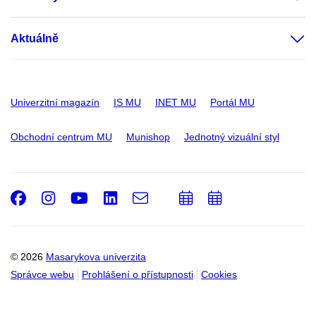
Aktuálně
Univerzitní magazín
IS MU
INET MU
Portál MU
Obchodní centrum MU
Munishop
Jednotný vizuální styl
Facebook
Instagram
Youtube
LinkedIn
e-
Přidat
Přidat
Email
mail
do
do
kalendáře
kalendáře
© 2026
Masarykova univerzita
Správce webu
Prohlášení o přístupnosti
Cookies