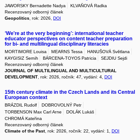
JAWORSKY Bernadette Nadya
KLVAŇOVÁ Radka
Recenzovaný odborný článek
Geopolitics
, rok: 2026,
DOI
‘We're at the very beginning’: international teacher
educator perspectives on content teacher preparation
for bi- and multilingual disciplinary literacies
MORTIMORE Louisa
MEARNS Tessa
HANUŠOVÁ Světlana
KAYGISIZ Semih
BÁRCENA-TOYOS Patricia
SEJDIU Sejdi
Recenzovaný odborný článek
JOURNAL OF MULTILINGUAL AND MULTICULTURAL
DEVELOPMENT
, rok: 2026, ročník: 47, vydání: 4,
DOI
15th century climate in the Czech Lands and its Central
European context
BRÁZDIL Rudolf
DOBROVOLNÝ Petr
TORBENSON Max Carl Arne
DOLÁK Lukáš
CHROMÁ Kateřina
Recenzovaný odborný článek
Climate of the Past
, rok: 2026, ročník: 22, vydání: 1,
DOI