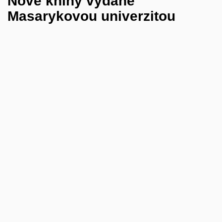
Nové knihy vydané
Masarykovou univerzitou