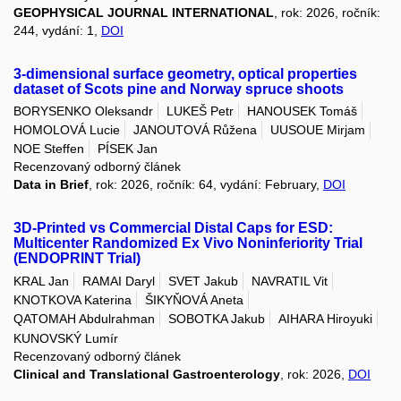
GEOPHYSICAL JOURNAL INTERNATIONAL
, rok: 2026, ročník:
244, vydání: 1,
DOI
3-dimensional surface geometry, optical properties
dataset of Scots pine and Norway spruce shoots
BORYSENKO Oleksandr
LUKEŠ Petr
HANOUSEK Tomáš
HOMOLOVÁ Lucie
JANOUTOVÁ Růžena
UUSOUE Mirjam
NOE Steffen
PÍSEK Jan
Recenzovaný odborný článek
Data in Brief
, rok: 2026, ročník: 64, vydání: February,
DOI
3D-Printed vs Commercial Distal Caps for ESD:
Multicenter Randomized Ex Vivo Noninferiority Trial
(ENDOPRINT Trial)
KRAL Jan
RAMAI Daryl
SVET Jakub
NAVRATIL Vit
KNOTKOVA Katerina
ŠIKYŇOVÁ Aneta
QATOMAH Abdulrahman
SOBOTKA Jakub
AIHARA Hiroyuki
KUNOVSKÝ Lumír
Recenzovaný odborný článek
Clinical and Translational Gastroenterology
, rok: 2026,
DOI