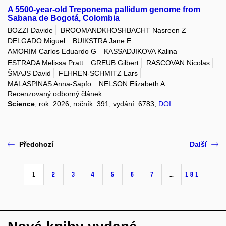
A 5500-year-old Treponema pallidum genome from
Sabana de Bogotá, Colombia
BOZZI Davide
BROOMANDKHOSHBACHT Nasreen Z
DELGADO Miguel
BUIKSTRA Jane E
AMORIM Carlos Eduardo G
KASSADJIKOVA Kalina
ESTRADA Melissa Pratt
GREUB Gilbert
RASCOVAN Nicolas
ŠMAJS David
FEHREN-SCHMITZ Lars
MALASPINAS Anna-Sapfo
NELSON Elizabeth A
Recenzovaný odborný článek
Science
, rok: 2026, ročník: 391, vydání: 6783,
DOI
Předchozí
Další
1
2
3
4
5
6
7
…
181