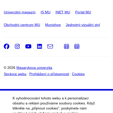
Univerzitní magazín
IS MU
INET MU
Portál MU
Obchodní centrum MU
Munishop
Jednotný vizuální styl
Facebook
Instagram
Youtube
LinkedIn
e-
Přidat
Přidat
Email
mail
do
do
kalendáře
kalendáře
© 2026
Masarykova univerzita
Správce webu
Prohlášení o přístupnosti
Cookies
K vyhodnocování tohoto webu a k personalizaci
obsahu a reklam používáme soubory cookies. Když
klikněte na „přijmout cookies", poskytnete nám