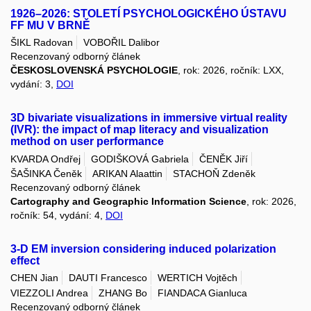
1926–2026: STOLETÍ PSYCHOLOGICKÉHO ÚSTAVU
FF MU V BRNĚ
ŠIKL Radovan
VOBOŘIL Dalibor
Recenzovaný odborný článek
ČESKOSLOVENSKÁ PSYCHOLOGIE
, rok: 2026, ročník: LXX,
vydání: 3,
DOI
3D bivariate visualizations in immersive virtual reality
(IVR): the impact of map literacy and visualization
method on user performance
KVARDA Ondřej
GODIŠKOVÁ Gabriela
ČENĚK Jiří
ŠAŠINKA Čeněk
ARIKAN Alaattin
STACHOŇ Zdeněk
Recenzovaný odborný článek
Cartography and Geographic Information Science
, rok: 2026,
ročník: 54, vydání: 4,
DOI
3-D EM inversion considering induced polarization
effect
CHEN Jian
DAUTI Francesco
WERTICH Vojtěch
VIEZZOLI Andrea
ZHANG Bo
FIANDACA Gianluca
Recenzovaný odborný článek