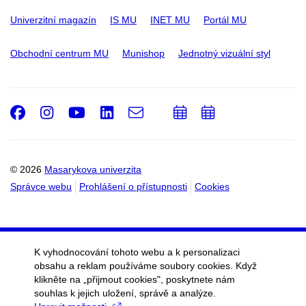
Univerzitní magazín
IS MU
INET MU
Portál MU
Obchodní centrum MU
Munishop
Jednotný vizuální styl
Facebook
Instagram
Youtube
LinkedIn
e-
Přidat
Přidat
Email
mail
do
do
kalendáře
kalendáře
© 2026
Masarykova univerzita
Správce webu
Prohlášení o přístupnosti
Cookies
K vyhodnocování tohoto webu a k personalizaci
obsahu a reklam používáme soubory cookies. Když
klikněte na „přijmout cookies", poskytnete nám
souhlas k jejich uložení, správě a analýze.