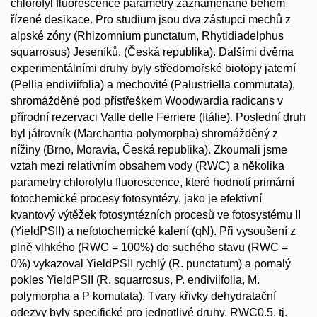
chlorofyl fluorescence parametry zaznamenané během
řízené desikace. Pro studium jsou dva zástupci mechů z
alpské zóny (Rhizomnium punctatum, Rhytidiadelphus
squarrosus) Jeseníků. (Česká republika). Dalšími dvěma
experimentálními druhy byly středomořské biotopy jaterní
(Pellia endiviifolia) a mechovité (Palustriella commutata),
shromážděné pod přístřeškem Woodwardia radicans v
přírodní rezervaci Valle delle Ferriere (Itálie). Poslední druh
byl játrovník (Marchantia polymorpha) shromážděný z
nížiny (Brno, Moravia, Česká republika). Zkoumali jsme
vztah mezi relativním obsahem vody (RWC) a několika
parametry chlorofylu fluorescence, které hodnotí primární
fotochemické procesy fotosyntézy, jako je efektivní
kvantový výtěžek fotosyntézních procesů ve fotosystému II
(YieldPSII) a nefotochemické kalení (qN). Při vysoušení z
plně vlhkého (RWC = 100%) do suchého stavu (RWC =
0%) vykazoval YieldPSII rychlý (R. punctatum) a pomalý
pokles YieldPSII (R. squarrosus, P. endiviifolia, M.
polymorpha a P komutata). Tvary křivky dehydratační
odezvy byly specifické pro jednotlivé druhy. RWC0.5, tj.