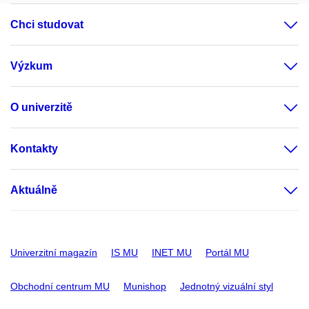
Chci studovat
Výzkum
O univerzitě
Kontakty
Aktuálně
Univerzitní magazín
IS MU
INET MU
Portál MU
Obchodní centrum MU
Munishop
Jednotný vizuální styl