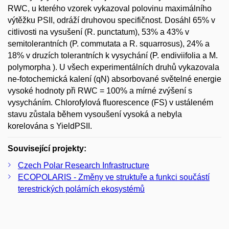
RWC, u kterého vzorek vykazoval polovinu maximálního
výtěžku PSII, odráží druhovou specifičnost. Dosáhl 65% v
citlivosti na vysušení (R. punctatum), 53% a 43% v
semitolerantních (P. commutata a R. squarrosus), 24% a
18% v druzích tolerantních k vysychání (P. endiviifolia a M.
polymorpha ). U všech experimentálních druhů vykazovala
ne-fotochemická kalení (qN) absorbované světelné energie
vysoké hodnoty při RWC = 100% a mírné zvýšení s
vysycháním. Chlorofylová fluorescence (FS) v ustáleném
stavu zůstala během vysoušení vysoká a nebyla
korelována s YieldPSII.
Související projekty:
Czech Polar Research Infrastructure
ECOPOLARIS - Změny ve struktuře a funkci součástí
terestrických polárních ekosystémů