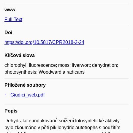
www
Full Text
Doi
https://doi.org/10.5817/CPR2018-2-24
Klíčová slova
chlorophyll fluorescence; moss; liverwort; dehydration;
photosynthesis; Woodwardia radicans
Přiložené soubory
Giudici_web.pdf
Popis
Dehydratace-indukované snížení fotosyntetické aktivity
bylo zkoumáno v pěti pikilohydric autotrophs s použitím