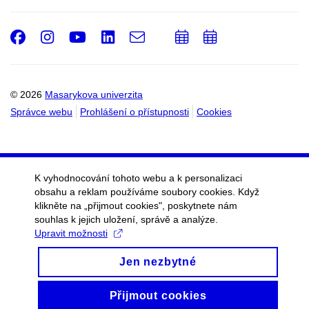
Facebook
Instagram
Youtube
LinkedIn
e-
Přidat
Přidat
Email
mail
do
do
kalendáře
kalendáře
© 2026
Masarykova univerzita
Správce webu
Prohlášení o přístupnosti
Cookies
K vyhodnocování tohoto webu a k personalizaci
obsahu a reklam používáme soubory cookies. Když
klikněte na „přijmout cookies", poskytnete nám
souhlas k jejich uložení, správě a analýze.
Upravit možnosti
Jen nezbytné
Přijmout cookies