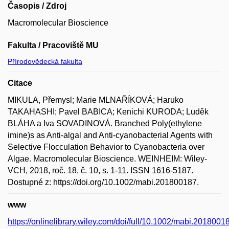
Časopis / Zdroj
Macromolecular Bioscience
Fakulta / Pracoviště MU
Přírodovědecká fakulta
Citace
MIKULA, Přemysl; Marie MLNAŘÍKOVÁ; Haruko
TAKAHASHI; Pavel BABICA; Kenichi KURODA; Luděk
BLÁHA a Iva SOVADINOVÁ. Branched Poly(ethylene
imine)s as Anti-algal and Anti-cyanobacterial Agents with
Selective Flocculation Behavior to Cyanobacteria over
Algae. Macromolecular Bioscience. WEINHEIM: Wiley-
VCH, 2018, roč. 18, č. 10, s. 1-11. ISSN 1616-5187.
Dostupné z: https://doi.org/10.1002/mabi.201800187.
www
https://onlinelibrary.wiley.com/doi/full/10.1002/mabi.2018001