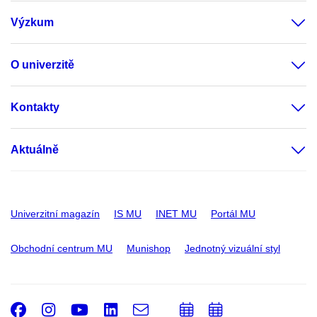
Výzkum
O univerzitě
Kontakty
Aktuálně
Univerzitní magazín
IS MU
INET MU
Portál MU
Obchodní centrum MU
Munishop
Jednotný vizuální styl
Facebook
Instagram
Youtube
LinkedIn
e-
Přidat
Přidat