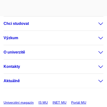
Chci studovat
Výzkum
O univerzitě
Kontakty
Aktuálně
Univerzitní magazín
IS MU
INET MU
Portál MU