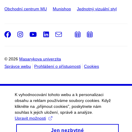
Obchodní centrum MU
Munishop
Jednotný vizuální styl
Facebook
Instagram
Youtube
LinkedIn
e-
Přidat
Přidat
Email
mail
do
do
kalendáře
kalendáře
© 2026
Masarykova univerzita
Správce webu
Prohlášení o přístupnosti
Cookies
K vyhodnocování tohoto webu a k personalizaci
obsahu a reklam používáme soubory cookies. Když
klikněte na „přijmout cookies", poskytnete nám
souhlas k jejich uložení, správě a analýze.
Upravit možnosti
Jen nezbytné