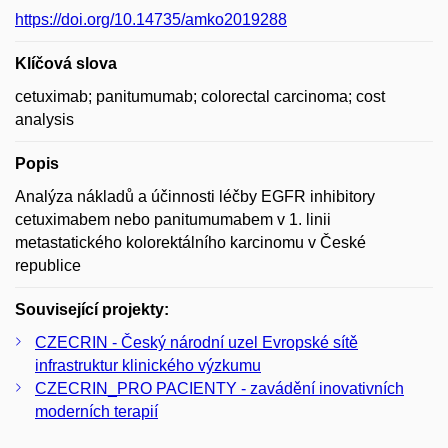
https://doi.org/10.14735/amko2019288
Klíčová slova
cetuximab; panitumumab; colorectal carcinoma; cost
analysis
Popis
Analýza nákladů a účinnosti léčby EGFR inhibitory
cetuximabem nebo panitumumabem v 1. linii
metastatického kolorektálního karcinomu v České
republice
Související projekty:
CZECRIN - Český národní uzel Evropské sítě
infrastruktur klinického výzkumu
CZECRIN_PRO PACIENTY - zavádění inovativních
moderních terapií