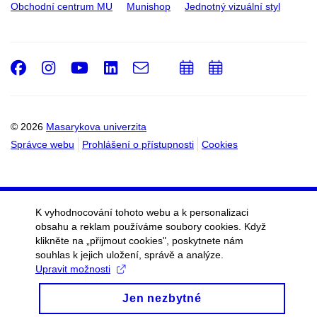
Obchodní centrum MU
Munishop
Jednotný vizuální styl
Facebook
Instagram
Youtube
LinkedIn
e-
Přidat
Přidat
Email
mail
do
do
kalendáře
kalendáře
© 2026
Masarykova univerzita
Správce webu
Prohlášení o přístupnosti
Cookies
K vyhodnocování tohoto webu a k personalizaci
obsahu a reklam používáme soubory cookies. Když
klikněte na „přijmout cookies", poskytnete nám
souhlas k jejich uložení, správě a analýze.
Upravit možnosti
Jen nezbytné