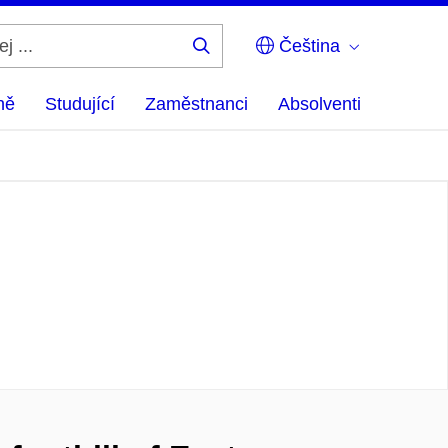
Čeština
Hledej
...
ně
Studující
Zaměstnanci
Absolventi