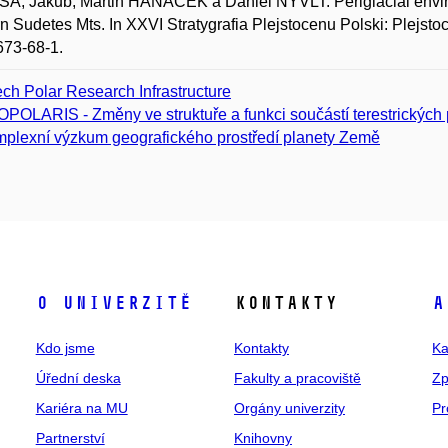
, Jakub; Martin HANÁČEK a Daniel NÝVLT. Periglacial environm
n Sudetes Mts. In XXVI Stratygrafia Plejstocenu Polski: Plejsto
673-68-1.
ch Polar Research Infrastructure
POLARIS - Změny ve struktuře a funkci součástí terestrických
plexní výzkum geografického prostředí planety Země
O univerzitě
Kontakty
A
Kdo jsme
Kontakty
Ka
Úřední deska
Fakulty a pracoviště
Zp
Kariéra na MU
Orgány univerzity
Pr
Partnerství
Knihovny