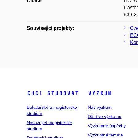
Citace
HOLUŠA
Easter
83-62
Související projekty:
Cze
ECO
Kom
Chci studovat
Výzkum
Bakalářské a magisterské
Náš výzkum
studium
Dění ve výzkumu
Navazující magisterské
Výzkumné úspěchy
studium
Výzkumná témata