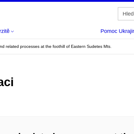
zitě
Pomoc Ukraji
nd related processes at the foothill of Eastern Sudetes Mts.
aci