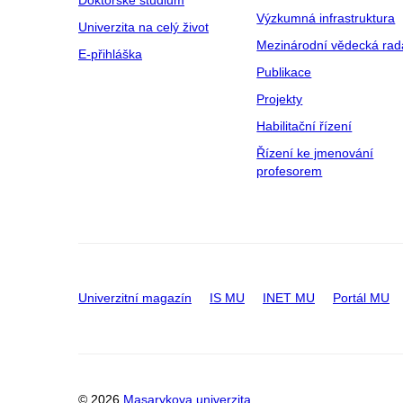
Doktorské studium
Výzkumná infrastruktura
Univerzita na celý život
Mezinárodní vědecká rad
E-přihláška
Publikace
Projekty
Habilitační řízení
Řízení ke jmenování
profesorem
Univerzitní magazín
IS MU
INET MU
Portál MU
© 2026
Masarykova univerzita