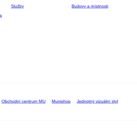
Služby
Budovy a místnosti
a
Obchodní centrum MU
Munishop
Jednotný vizuální styl