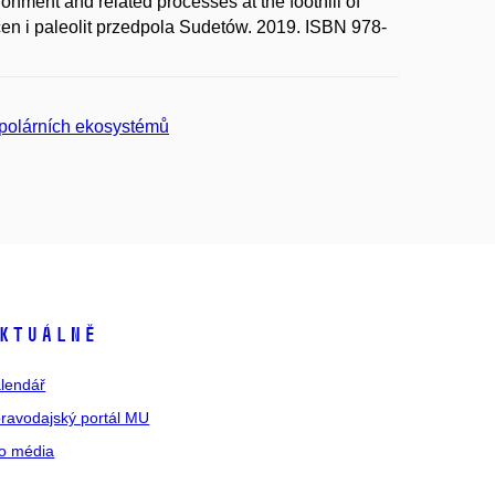
ent and related processes at the foothill of
cen i paleolit przedpola Sudetów. 2019. ISBN 978-
 polárních ekosystémů
ktuálně
lendář
ravodajský portál MU
o média