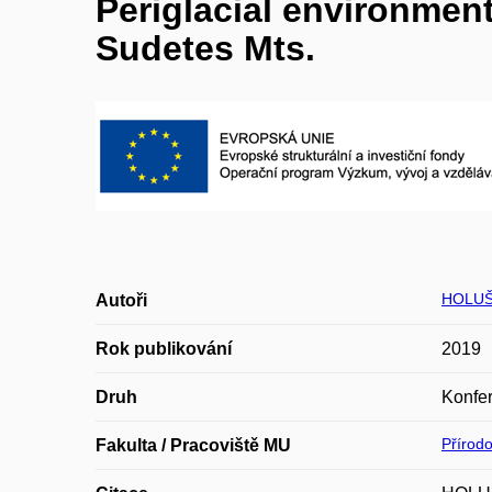
Periglacial environment
Sudetes Mts.
HOLUŠ
Autoři
Rok publikování
2019
Druh
Konfer
Přírod
Fakulta / Pracoviště MU