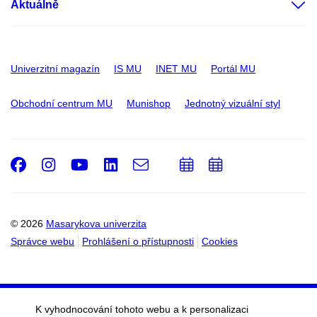
Aktuálně
Univerzitní magazín
IS MU
INET MU
Portál MU
Obchodní centrum MU
Munishop
Jednotný vizuální styl
Facebook
Instagram
Youtube
LinkedIn
e-
Přidat
Přidat
Email
mail
do
do
kalendáře
kalendáře
© 2026
Masarykova univerzita
Správce webu
Prohlášení o přístupnosti
Cookies
K vyhodnocování tohoto webu a k personalizaci