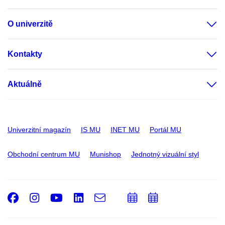
O univerzitě
Kontakty
Aktuálně
Univerzitní magazín
IS MU
INET MU
Portál MU
Obchodní centrum MU
Munishop
Jednotný vizuální styl
Facebook
Instagram
Youtube
LinkedIn
e-
Přidat
Přidat
Email
mail
do
do
kalendáře
kalendáře