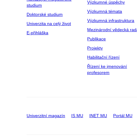
Výzkumné úspěchy
studium
Výzkumná témata
Doktorské studium
Výzkumná infrastruktura
Univerzita na celý život
Mezinárodní vědecká rad
E-přihláška
Publikace
Projekty
Habilitační řízení
Řízení ke jmenování
profesorem
Univerzitní magazín
IS MU
INET MU
Portál MU