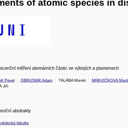
ents of atomic species in di
scenční měření atomárních částic ve výbojích a plamenech
K Pavel
OBRUSNÍK Adam
TALÁBA Marek
MRKVIČKOVÁ Mart
 Jiří
enční abstrakty
ovědecká fakulta