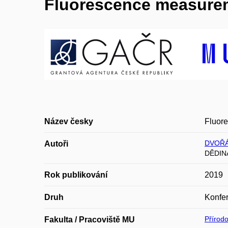
Fluorescence measurem
Název česky
Fluore
DVOŘÁ
Autoři
DĚDINA
Rok publikování
2019
Druh
Konfer
Přírod
Fakulta / Pracoviště MU