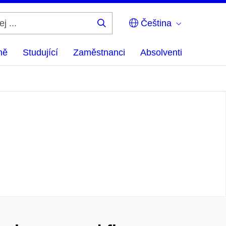
Čeština
Hledej
...
ně
Studující
Zaměstnanci
Absolventi