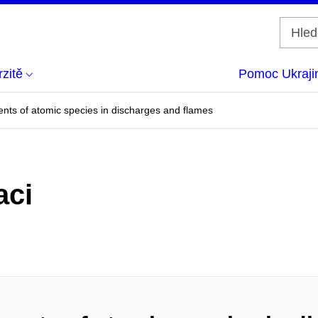
zitě
Pomoc Ukraji
ts of atomic species in discharges and flames
aci