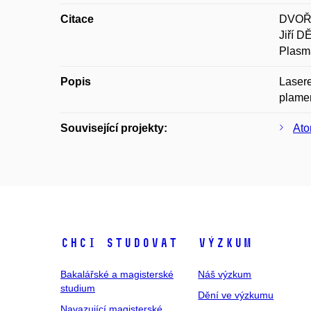
Citace
DVOŘÁ
Jiří D
Plasma
Popis
Lasere
plame
Související projekty:
Ato
Chci studovat
Výzkum
Bakalářské a magisterské
Náš výzkum
studium
Dění ve výzkumu
Navazující magisterské