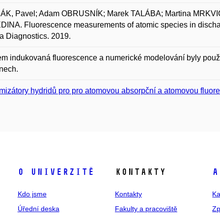
K, Pavel; Adam OBRUSNÍK; Marek TALÁBA; Martina MRKV
ĚDINA. Fluorescence measurements of atomic species in disch
 Diagnostics. 2019.
m indukovaná fluorescence a numerické modelování byly použity
nech.
mizátory hydridů pro pro atomovou absorpční a atomovou fluores
O univerzitě
Kontakty
A
Kdo jsme
Kontakty
Ka
Úřední deska
Fakulty a pracoviště
Zp