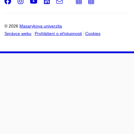
Facebook
Instagram
Youtube
LinkedIn
e-
Přidat
Přidat
Email
mail
do
do
kalendáře
kalendáře
© 2026
Masarykova univerzita
Správce webu
Prohlášení o přístupnosti
Cookies