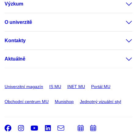
Výzkum
O univerzitě
Kontakty
Aktuálně
Univerzitní magazín
IS MU
INET MU
Portál MU
Obchodní centrum MU
Munishop
Jednotný vizuální styl
Facebook
Instagram
Youtube
LinkedIn
e-
Přidat
Přidat
Email
mail
do
do