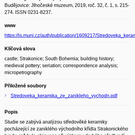
Budějovice: JIhočeské muzeum, 2019, roč. 32, č. 1, s. 215-
274. ISSN 0231-8237.
www
https://is.muni.cz/auth/publication/1609217/Stredoveka_ke
Klíčová slova
castle; Strakonice; South Bohemia; building history;
medieval pottery; seriation; correspondence analysis;
micropetrography
Přiložené soubory
Stredoveka_keramika_ze_zanikleho_vychodn.pdf
Popis
Studie se zabývá analýzou středověké keramiky
pocházející ze zaniklého východního křídla Strakonického