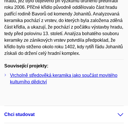
hradu, jež bylo objeveno při výzkumu druhého předhradí
roku 2006. Příčné křídlo původně oddělovalo část hradu
patřící rodině Bavorů od komendy Johanitů. Analyzovaná
keramika pochází z vrstev, do kterých byla založena zděná
část křídla, a ukazují, že pochází z počátku výstavby hradu,
tedy před polovinu 13. století. Analýza bohatého souboru
keramiky ze zánikových vrstev potvrdila předpoklad, že
křídlo bylo strženo okolo roku 1402, kdy rytíři řádu Johanitů
získali do držení celý hradní komplex.
Související projekty:
Vrcholně středověká keramika jako součást movitého
kulturního dědictví
Chci studovat