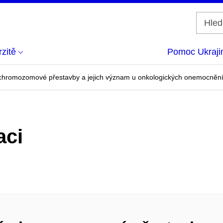
zitě
Pomoc Ukraji
 chromozomové přestavby a jejich význam u onkologických onemocněn
aci