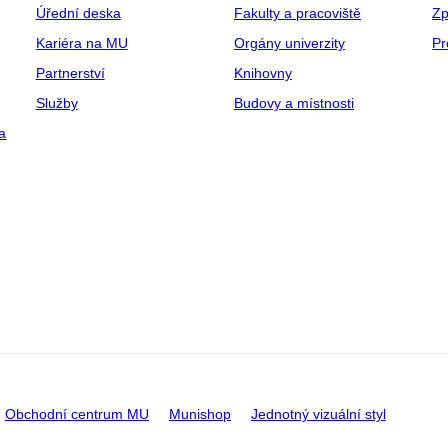
Úřední deska
Fakulty a pracoviště
Zp
Kariéra na MU
Orgány univerzity
Pr
Partnerství
Knihovny
Služby
Budovy a místnosti
a
Obchodní centrum MU
Munishop
Jednotný vizuální styl