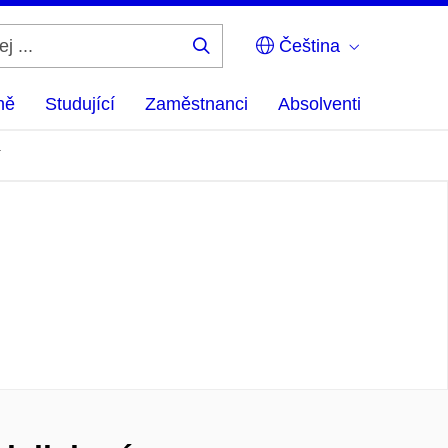
Čeština
Hledej
...
ně
Studující
Zaměstnanci
Absolventi
í