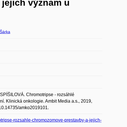
jejich význam u
Šárka
PÍŠILOVÁ. Chromotripse - rozsáhlé
 Klinická onkologie. Ambit Media a.s., 2019,
rg/10.14735/amko2019101.
otripse-rozsahle-chromozomove-prestavby-a-jejich-