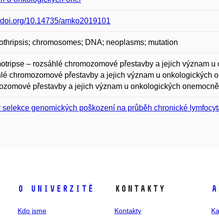
//doi.org/10.14735/amko2019101
othripsis; chromosomes; DNA; neoplasms; mutation
tripse – rozsáhlé chromozomové přestavby a jejich význam u
lé chromozomové přestavby a jejich význam u onkologických 
ozomové přestavby a jejich význam u onkologických onemocně
v selekce genomických poškození na průběh chronické lymfocyt
O univerzitě
Kontakty
A
Kdo jsme
Kontakty
Ka