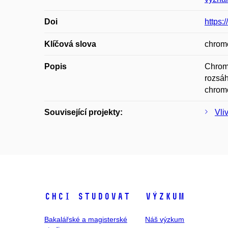
Doi
https:
Klíčová slova
chrom
Popis
Chromo
rozsáh
chrom
Související projekty:
Vli
Chci studovat
Výzkum
Bakalářské a magisterské
Náš výzkum