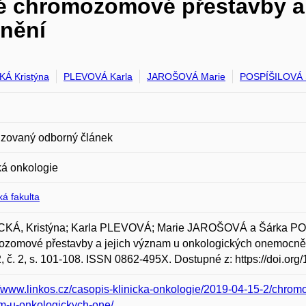
lé chromozomové přestavby a 
nění
Á Kristýna
PLEVOVÁ Karla
JAROŠOVÁ Marie
POSPÍŠILOVÁ 
zovaný odborný článek
ká onkologie
á fakulta
KÁ, Kristýna; Karla PLEVOVÁ; Marie JAROŠOVÁ a Šárka POS
zomové přestavby a jejich význam u onkologických onemocnění.
2, č. 2, s. 101-108. ISSN 0862-495X. Dostupné z: https://doi.o
//www.linkos.cz/casopis-klinicka-onkologie/2019-04-15-2/chrom
m-u-onkologickych-one/