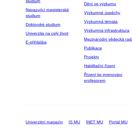
studium
Dění ve výzkumu
Navazující magisterské
Výzkumné úspěchy
studium
Výzkumná témata
Doktorské studium
Výzkumná infrastruktura
Univerzita na celý život
Mezinárodní vědecká rad
E-přihláška
Publikace
Projekty
Habilitační řízení
Řízení ke jmenování
profesorem
Univerzitní magazín
IS MU
INET MU
Portál MU