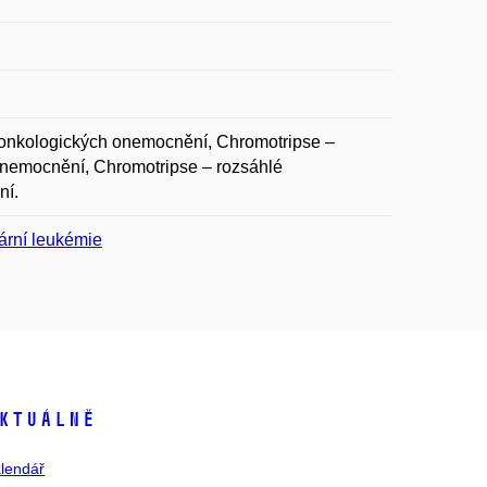
 onkologických onemocnění, Chromotripse –
onemocnění, Chromotripse – rozsáhlé
ní.
ární leukémie
ktuálně
lendář