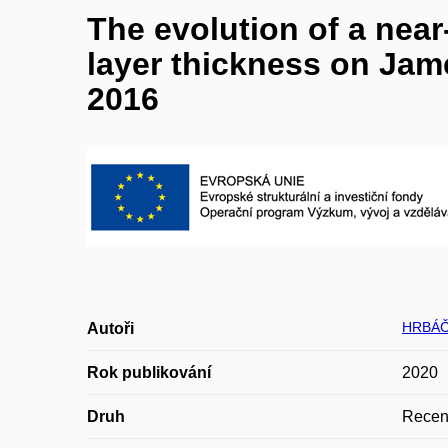
The evolution of a nea
layer thickness on Jame
2016
HRBÁČE
Autoři
Rok publikování
2020
Druh
Recen