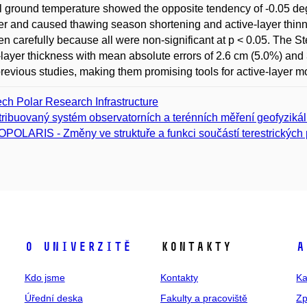
 ground temperature showed the opposite tendency of -0.05 degr
 and caused thawing season shortening and active-layer thinni
en carefully because all were non-significant at p < 0.05. The
-layer thickness with mean absolute errors of 2.6 cm (5.0%) and 3
revious studies, making them promising tools for active-layer mo
ch Polar Research Infrastructure
tribuovaný systém observatorních a terénních měření geofyzikál
POLARIS - Změny ve struktuře a funkci součástí terestrických
O univerzitě
Kontakty
A
Kdo jsme
Kontakty
Ka
Úřední deska
Fakulty a pracoviště
Zp