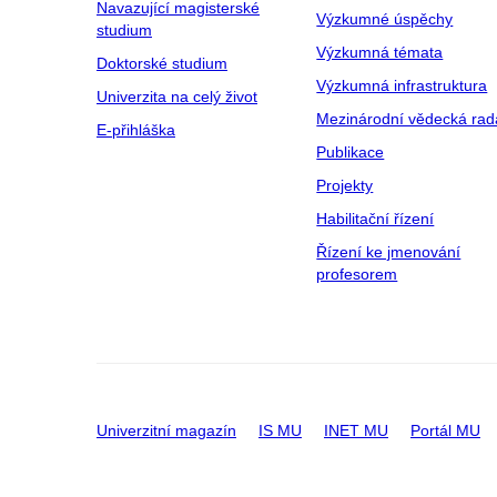
Navazující magisterské
Výzkumné úspěchy
studium
Výzkumná témata
Doktorské studium
Výzkumná infrastruktura
Univerzita na celý život
Mezinárodní vědecká rad
E-přihláška
Publikace
Projekty
Habilitační řízení
Řízení ke jmenování
profesorem
Univerzitní magazín
IS MU
INET MU
Portál MU