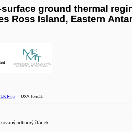
r-surface ground thermal reg
s Ross Island, Eastern Antar
K Filip
UXA Tomáš
zovaný odborný článek