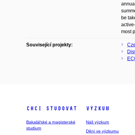
annual
summer
be tak
active
most p
Související projekty:
Cze
Dis
ECO
Chci studovat
Výzkum
Bakalářské a magisterské
Náš výzkum
studium
Dění ve výzkumu