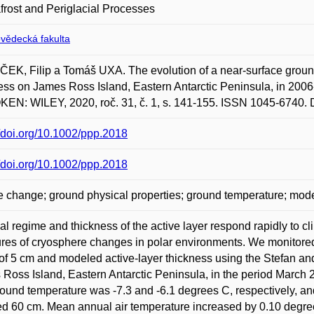
rost and Periglacial Processes
ovědecká fakulta
K, Filip a Tomáš UXA. The evolution of a near-surface groun
ess on James Ross Island, Eastern Antarctic Peninsula, in 2006
N: WILEY, 2020, roč. 31, č. 1, s. 141-155. ISSN 1045-6740. Do
//doi.org/10.1002/ppp.2018
//doi.org/10.1002/ppp.2018
e change; ground physical properties; ground temperature; model
l regime and thickness of the active layer respond rapidly to cl
es of cryosphere changes in polar environments. We monitored
of 5 cm and modeled active-layer thickness using the Stefan an
Ross Island, Eastern Antarctic Peninsula, in the period March 
ound temperature was -7.3 and -6.1 degrees C, respectively, an
d 60 cm. Mean annual air temperature increased by 0.10 degree