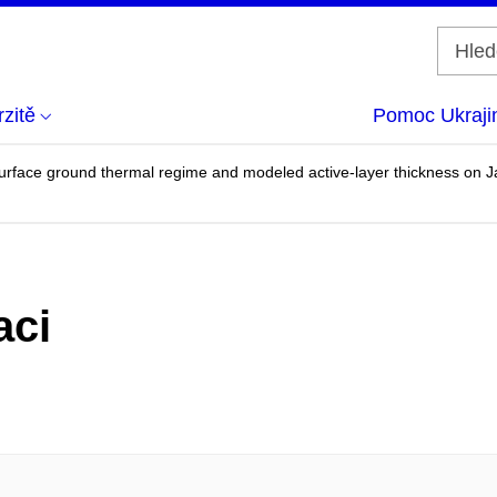
zitě
Pomoc Ukraji
surface ground thermal regime and modeled active-layer thickness on Ja
aci