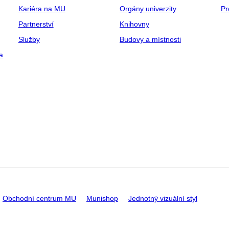
Kariéra na MU
Orgány univerzity
Pr
Partnerství
Knihovny
Služby
Budovy a místnosti
a
Obchodní centrum MU
Munishop
Jednotný vizuální styl