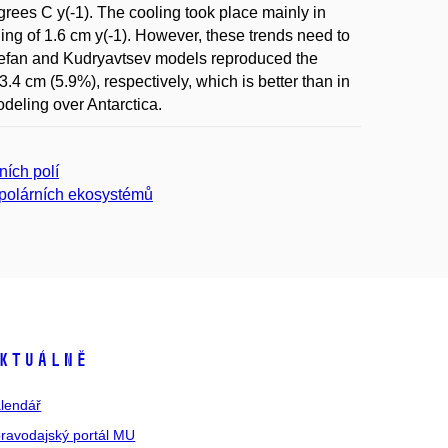
ees C y(-1). The cooling took place mainly in
ng of 1.6 cm y(-1). However, these trends need to
 Stefan and Kudryavtsev models reproduced the
.4 cm (5.9%), respectively, which is better than in
deling over Antarctica.
ních polí
 polárních ekosystémů
ktuálně
lendář
ravodajský portál MU