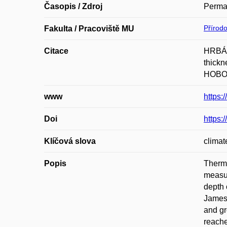
Časopis / Zdroj
Permaf
Přírod
Fakulta / Pracoviště MU
Citace
HRBÁČE
thickn
HOBOKE
www
https:
Doi
https:
Klíčová slova
climat
Popis
Therma
measur
depth 
James 
and gr
reache