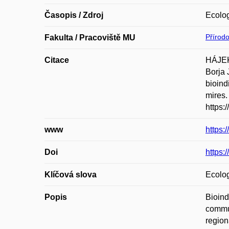
Časopis / Zdroj
Ecolog
Přírod
Fakulta / Pracoviště MU
Citace
HÁJEK
Borja
bioind
mires.
https:
www
https:
Doi
https:
Klíčová slova
Ecolog
Popis
Bioind
commun
region