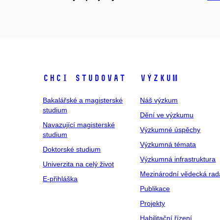
Chci studovat
Výzkum
Bakalářské a magisterské
Náš výzkum
studium
Dění ve výzkumu
Navazující magisterské
Výzkumné úspěchy
studium
Výzkumná témata
Doktorské studium
Výzkumná infrastruktura
Univerzita na celý život
Mezinárodní vědecká rad
E-přihláška
Publikace
Projekty
Habilitační řízení