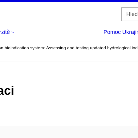
zitě
Pomoc Ukraji
bioindication system: Assessing and testing updated hydrological indi
aci