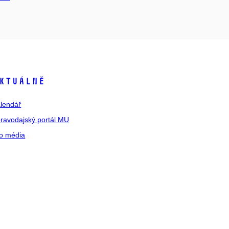
ktuálně
lendář
ravodajský portál MU
o média