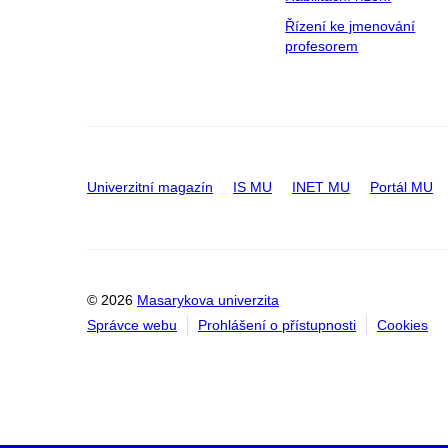
Řízení ke jmenování
profesorem
Univerzitní magazín
IS MU
INET MU
Portál MU
© 2026
Masarykova univerzita
Správce webu
Prohlášení o přístupnosti
Cookies