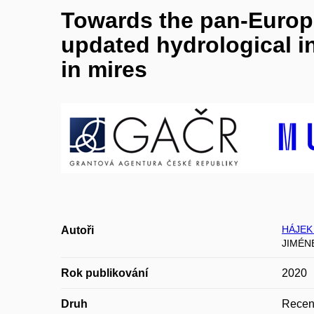
Towards the pan-Europe
updated hydrological i
in mires
HÁJEK 
Autoři
JIMÉN
Rok publikování
2020
Druh
Recen