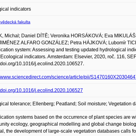
ical indicators
ovědecká fakulta
, Michal; Daniel DÍTĚ; Veronika HORSÁKOVÁ; Eva MIKUL
 JIMÉNEZ ALFARO GONZÁLEZ; Petra HÁJKOVÁ; Lubomír TICH
ication system: Assessing and testing updated hydrological indi
 Ecological indicators. Amsterdam: Elsevier, 2020, roč. 116, S
//doi.org/10.1016/j.ecolind.2020.106527.
//www.sciencedirect.com/science/article/pii/S1470160X20304
//doi.org/10.1016/j.ecolind.2020.106527
ical tolerance; Ellenberg; Peatland; Soil moisture; Vegetation 
ication systems based on the occurrence of plant species are w
ity ecology, geographical modelling and global change biology
al, the development of large-scale vegetation databases calls f