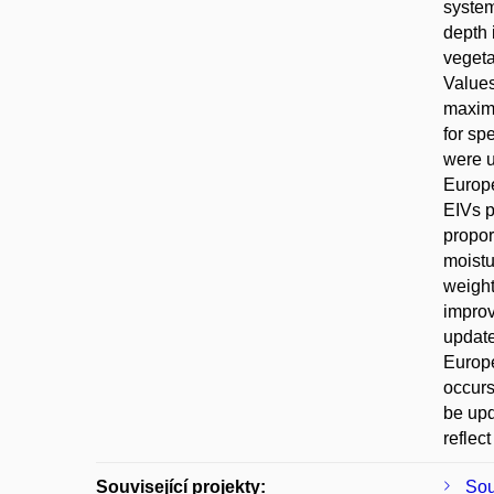
system
depth 
vegeta
Values
maximu
for sp
were u
Europe
EIVs p
propor
moistu
weight
improv
update
Europe
occurs
be upd
reflec
Související projekty:
Sou