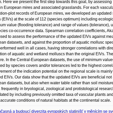
. Here we present the first step towards this goal, by assessing 
in European mires and associated grasslands. For each vascula
tion-plot records of European mires, we developed an updated s
 (EIVs) at the scale of 112 (species optimum) including ecologi
m value (flooding tolerance) and range of values (tolerance), 
ecies co-occurrence data. Spearman correlation coefficients, Ak
sed to assess the performance of the updated EIVs against meas
an datasets, and against the proportion of aquatic mollusc spe
erformed well in all cases, having stronger correlations with d
tion of aquatic and wetland molluscs than the original EIVs. The
re. In the Central-European datasets, the use of minimum value
ed by species covers and/or tolerances led to the highest correla
ement of the indication potential on the regional scale is mainly 
d EIVs. Our data show that the updated EIVs are beneficial not 
an datasets, but also when water table rather than soil moisture i
 frequently in bryological, zoological and protistological resea
ated by including previously omitted taxa of vascular plants a
t accurate conditions of natural habitats at the continental scale.
časná a budoucí diverzita evropských slatinišť v měnícím se sv