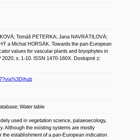
ÁŠKOVÁ; Tomáš PETERKA; Jana NAVRÁTILOVÁ;
Ý a Michal HORSÁK. Towards the pan-European
cator values for vascular plants and bryophytes in
EP 2020, s. 1-10. ISSN 1470-160X. Dostupné z:
647?via%3Dihub
database; Water table
idely used in vegetation science, palaeoecology,
. Although the existing systems are mostly
or the establishment of a pan-European indication