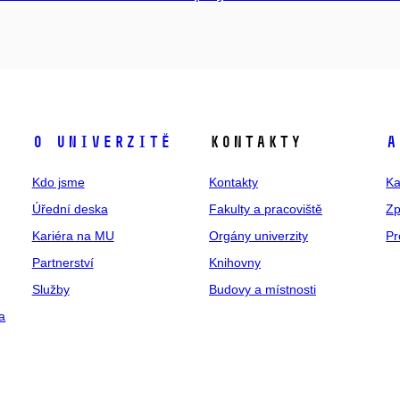
O univerzitě
Kontakty
A
Kdo jsme
Kontakty
Ka
Úřední deska
Fakulty a pracoviště
Zp
Kariéra na MU
Orgány univerzity
Pr
Partnerství
Knihovny
Služby
Budovy a místnosti
a