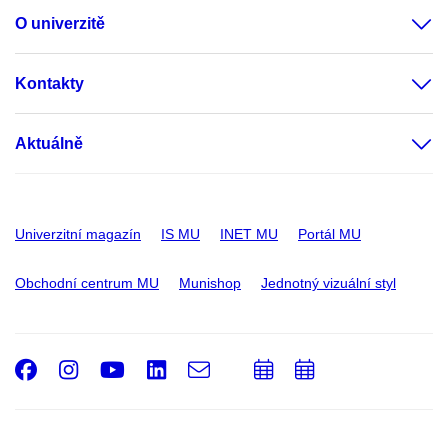
O univerzitě
Kontakty
Aktuálně
Univerzitní magazín
IS MU
INET MU
Portál MU
Obchodní centrum MU
Munishop
Jednotný vizuální styl
Facebook
Instagram
Youtube
LinkedIn
e-
Přidat
Přidat
Email
mail
do
do
kalendáře
kalendáře