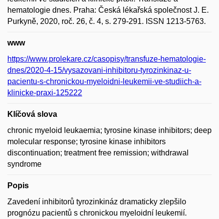
hematologie dnes. Praha: Česká lékařská společnost J. E.
Purkyně, 2020, roč. 26, č. 4, s. 279-291. ISSN 1213-5763.
www
https://www.prolekare.cz/casopisy/transfuze-hematologie-
dnes/2020-4-15/vysazovani-inhibitoru-tyrozinkinaz-u-
pacientu-s-chronickou-myeloidni-leukemii-ve-studiich-a-
klinicke-praxi-125222
Klíčová slova
chronic myeloid leukaemia; tyrosine kinase inhibitors; deep
molecular response; tyrosine kinase inhibitors
discontinuation; treatment free remission; withdrawal
syndrome
Popis
Zavedení inhibitorů tyrozinkináz dramaticky zlepšilo
prognózu pacientů s chronickou myeloidní leukemií.