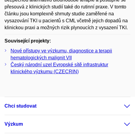
přesouvá z klinických studií také do rutinní praxe. V tomto
článku jsou komplexně shrnuty studie zaměřené na
vysazování TKI u pacientů s CML včetně jejich dopadů na
klinickou praxi a možných rizik plynoucích z vysazení TKI.
Související projekty:
Nové přístupy ve výzkumu, diagnostice a terapii
hematologických malignit VII
Český národní uzel Evropské sítě infrastruktur
klinického výzkumu (CZECRIN)
Chci studovat
Výzkum