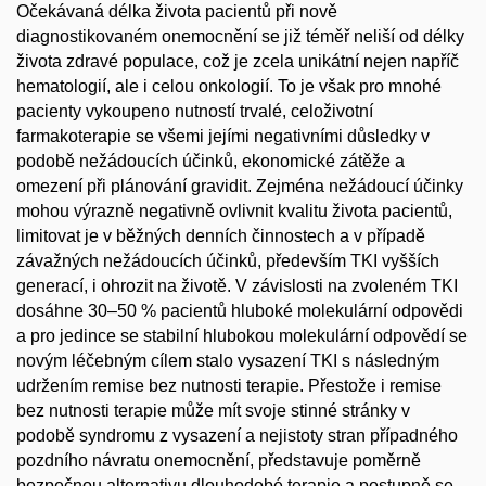
Očekávaná délka života pacientů při nově
diagnostikovaném onemocnění se již téměř neliší od délky
života zdravé populace, což je zcela unikátní nejen napříč
hematologií, ale i celou onkologií. To je však pro mnohé
pacienty vykoupeno nutností trvalé, celoživotní
farmakoterapie se všemi jejími negativními důsledky v
podobě nežádoucích účinků, ekonomické zátěže a
omezení při plánování gravidit. Zejména nežádoucí účinky
mohou výrazně negativně ovlivnit kvalitu života pacientů,
limitovat je v běžných denních činnostech a v případě
závažných nežádoucích účinků, především TKI vyšších
generací, i ohrozit na životě. V závislosti na zvoleném TKI
dosáhne 30–50 % pacientů hluboké molekulární odpovědi
a pro jedince se stabilní hlubokou molekulární odpovědí se
novým léčebným cílem stalo vysazení TKI s následným
udržením remise bez nutnosti terapie. Přestože i remise
bez nutnosti terapie může mít svoje stinné stránky v
podobě syndromu z vysazení a nejistoty stran případného
pozdního návratu onemocnění, představuje poměrně
bezpečnou alternativu dlouhodobé terapie a postupně se