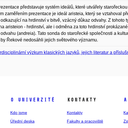
rezentace představuje systém ideálů, které utvářely starořeckou sp
m zaměřením prezentace je ideál aristeia, který se vztahoval 
 odkazující na hrdinství v bitvě, vzácný důkaz odvahy. Z tohoto t
a aristeion - hrdinství, ale i odměna za toto hrdinství prokázané
 odvahu (andreia). Tato sonda do starořecké společnosti a kult
by Řekové nedosáhli jejich světového významu.
erdisciplinární výzkum klasických jazyků, jejich literatur a příslu
O univerzitě
Kontakty
A
Kdo jsme
Kontakty
Ka
Úřední deska
Fakulty a pracoviště
Zp