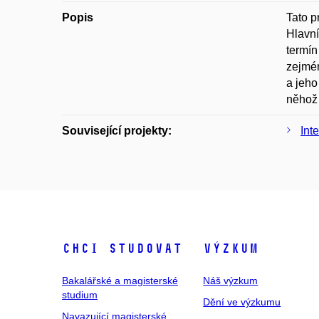
Popis
Tato p
Hlavní
termín
zejmén
a jeho
něhož 
Související projekty:
Int
Chci studovat
Výzkum
Bakalářské a magisterské
Náš výzkum
studium
Dění ve výzkumu
Navazující magisterské