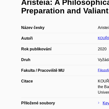
Aristeia: A Philosophic
Preparation and Valiant
Název česky
Ariste
KOUŘIL
Autoři
Rok publikování
2020
Druh
Vyžád
Filozof
Fakulta / Pracoviště MU
Citace
KOUŘIL
the Ba
Univer
Přiložené soubory
Key