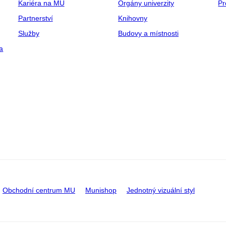
Kariéra na MU
Orgány univerzity
Pr
Partnerství
Knihovny
Služby
Budovy a místnosti
a
Obchodní centrum MU
Munishop
Jednotný vizuální styl