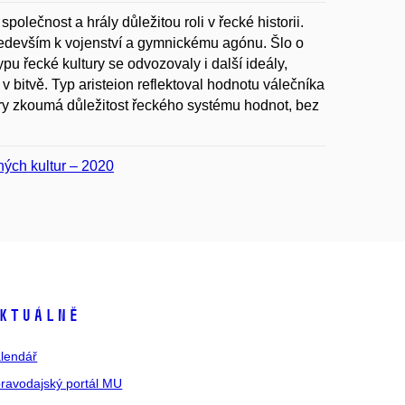
olečnost a hrály důležitou roli v řecké historii.
především k vojenství a gymnickému agónu. Šlo o
ypu řecké kultury se odvozovaly i další ideály,
 v bitvě. Typ aristeion reflektoval hodnotu válečníka
ury zkoumá důležitost řeckého systému hodnot, bez
šných kultur – 2020
ktuálně
lendář
ravodajský portál MU