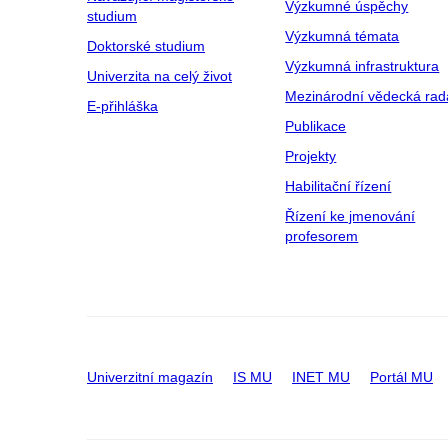
Výzkumné úspěchy
studium
Výzkumná témata
Doktorské studium
Výzkumná infrastruktura
Univerzita na celý život
Mezinárodní vědecká rad
E-přihláška
Publikace
Projekty
Habilitační řízení
Řízení ke jmenování
profesorem
Univerzitní magazín
IS MU
INET MU
Portál MU