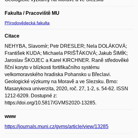
Fakulta / Pracoviště MU
Přírodovědecká fakulta
Citace
NEHYBA, Slavomír; Petr DRESLER; Nela DOLÁKOVÁ;
František KUDA; Michaela PRIŠŤÁKOVÁ; Jakub ŠIMÍK;
Jaroslav ŠKOJEC a Karel KIRCHNER. Raně středověké
říční koryto v blízkosti fortifikačního systému
velkomoravského hradiska Pohansko u Břeclavi.
Geologické výzkumy na Moravě a ve Slezsku. Brno:
Masarykova univerzita, 2020, roč. 27, 1-2, s. 54-62. ISSN
1212-6209. Dostupné z:
https://doi.org/10.5817/GVMS2020-13285.
www
https://journals.muni.cz/gvms/article/view/13285