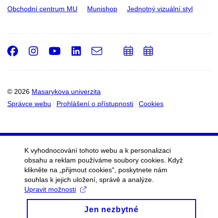
Obchodní centrum MU
Munishop
Jednotný vizuální styl
Facebook
Instagram
Youtube
LinkedIn
e-
Přidat
Přidat
Email
mail
do
do
kalendáře
kalendáře
© 2026
Masarykova univerzita
Správce webu
Prohlášení o přístupnosti
Cookies
K vyhodnocování tohoto webu a k personalizaci
obsahu a reklam používáme soubory cookies. Když
klikněte na „přijmout cookies", poskytnete nám
souhlas k jejich uložení, správě a analýze.
Upravit možnosti
Jen nezbytné