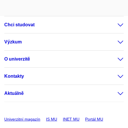
Chci studovat
Výzkum
O univerzitě
Kontakty
Aktuálně
Univerzitní magazín
IS MU
INET MU
Portál MU