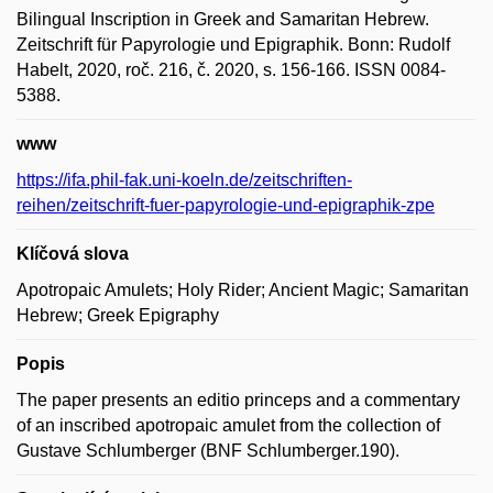
Bilingual Inscription in Greek and Samaritan Hebrew.
Zeitschrift für Papyrologie und Epigraphik. Bonn: Rudolf
Habelt, 2020, roč. 216, č. 2020, s. 156-166. ISSN 0084-
5388.
www
https://ifa.phil-fak.uni-koeln.de/zeitschriften-
reihen/zeitschrift-fuer-papyrologie-und-epigraphik-zpe
Klíčová slova
Apotropaic Amulets; Holy Rider; Ancient Magic; Samaritan
Hebrew; Greek Epigraphy
Popis
The paper presents an editio princeps and a commentary
of an inscribed apotropaic amulet from the collection of
Gustave Schlumberger (BNF Schlumberger.190).