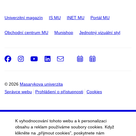
Univerzitní magazín
IS MU
INET MU
Portál MU
Obchodní centrum MU
Munishop
Jednotný vizuální styl
Facebook
Instagram
Youtube
LinkedIn
e-
Přidat
Přidat
Email
mail
do
do
kalendáře
kalendáře
© 2026
Masarykova univerzita
Správce webu
Prohlášení o přístupnosti
Cookies
K vyhodnocování tohoto webu a k personalizaci
obsahu a reklam používáme soubory cookies. Když
klikněte na „přijmout cookies", poskytnete nám