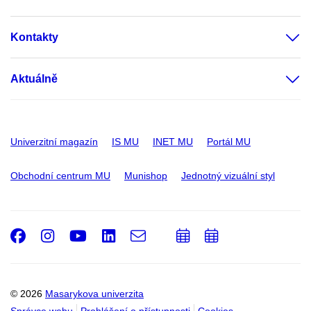
Kontakty
Aktuálně
Univerzitní magazín
IS MU
INET MU
Portál MU
Obchodní centrum MU
Munishop
Jednotný vizuální styl
Facebook
Instagram
Youtube
LinkedIn
e-
Přidat
Přidat
Email
mail
do
do
kalendáře
kalendáře
© 2026
Masarykova univerzita