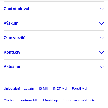
Chci studovat
Výzkum
O univerzitě
Kontakty
Aktuálně
Univerzitní magazín
IS MU
INET MU
Portál MU
Obchodní centrum MU
Munishop
Jednotný vizuální styl