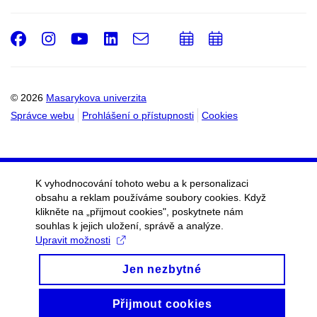
Facebook
Instagram
Youtube
LinkedIn
e-
Přidat
Přidat
Email
mail
do
do
kalendáře
kalendáře
© 2026
Masarykova univerzita
Správce webu
Prohlášení o přístupnosti
Cookies
K vyhodnocování tohoto webu a k personalizaci
obsahu a reklam používáme soubory cookies. Když
klikněte na „přijmout cookies", poskytnete nám
souhlas k jejich uložení, správě a analýze.
Upravit možnosti
Jen nezbytné
Přijmout cookies