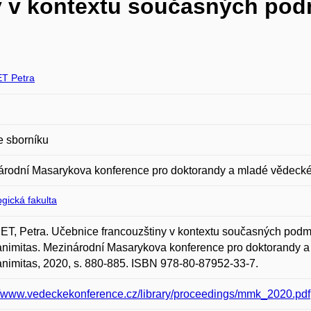
y v kontextu současných pod
T Petra
e sborníku
árodní Masarykova konference pro doktorandy a mladé vědecké
gická fakulta
, Petra. Učebnice francouzštiny v kontextu současných podmí
imitas. Mezinárodní Masarykova konference pro doktorandy a
imitas, 2020, s. 880-885. ISBN 978-80-87952-33-7.
//www.vedeckekonference.cz/library/proceedings/mmk_2020.pdf