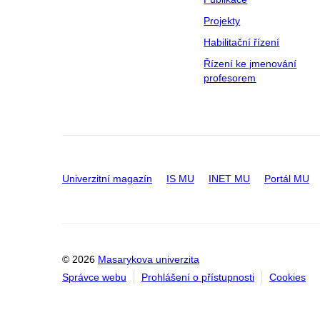
Projekty
Habilitační řízení
Řízení ke jmenování
profesorem
Univerzitní magazín
IS MU
INET MU
Portál MU
© 2026
Masarykova univerzita
Správce webu
Prohlášení o přístupnosti
Cookies