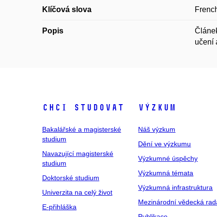
Klíčová slova
French
Popis
Článek
učení 
Chci studovat
Výzkum
Bakalářské a magisterské
Náš výzkum
studium
Dění ve výzkumu
Navazující magisterské
Výzkumné úspěchy
studium
Výzkumná témata
Doktorské studium
Výzkumná infrastruktura
Univerzita na celý život
Mezinárodní vědecká rad
E-přihláška
Publikace