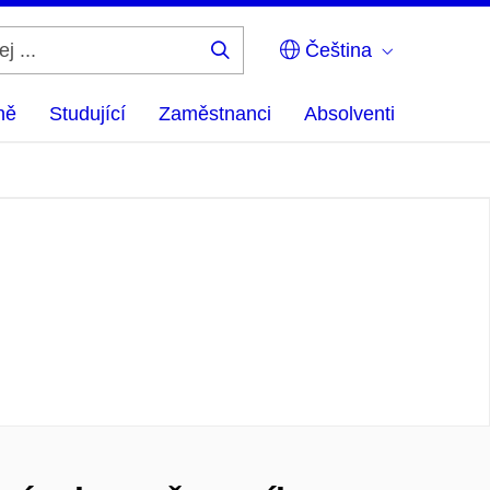
Čeština
Hledej
...
ně
Studující
Zaměstnanci
Absolventi