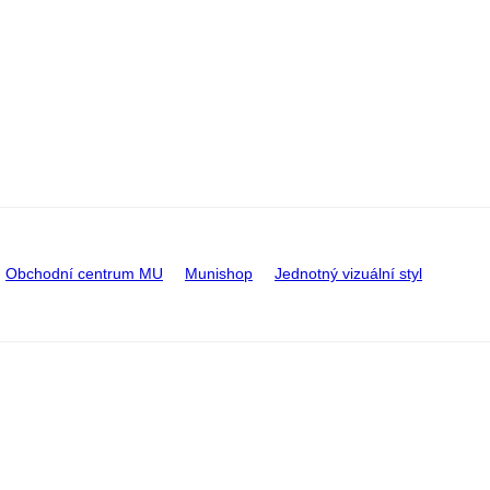
Obchodní centrum MU
Munishop
Jednotný vizuální styl