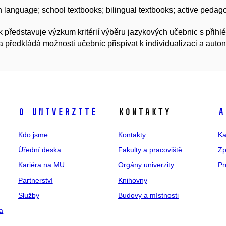
 language; school textbooks; bilingual textbooks; active pedago
 představuje výzkum kritérií výběru jazykových učebnic s přihléd
a předkládá možnosti učebnic přispívat k individualizaci a auto
O univerzitě
Kontakty
A
Kdo jsme
Kontakty
Ka
Úřední deska
Fakulty a pracoviště
Zp
Kariéra na MU
Orgány univerzity
Pr
Partnerství
Knihovny
Služby
Budovy a místnosti
a