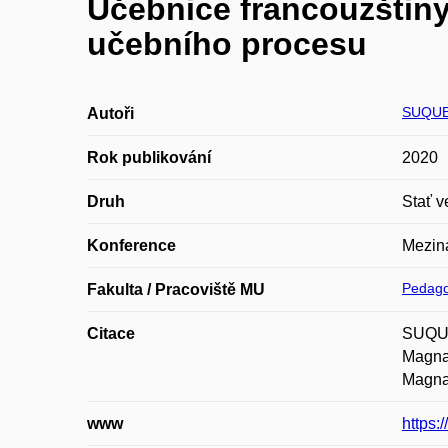
Učebnice francouzštin
učebního procesu
SUQUE
Autoři
Rok publikování
2020
Druh
Stať v
Konference
Mezin
Pedago
Fakulta / Pracoviště MU
Citace
SUQUET
Magnan
Magnan
www
https: