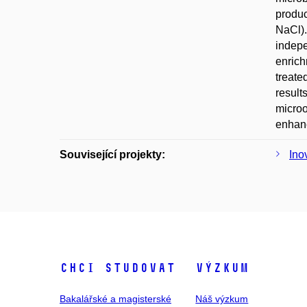
produc
NaCl).
indepe
enrich
treate
result
microo
enhan
Související projekty:
Ino
Chci studovat
Výzkum
Bakalářské a magisterské
Náš výzkum