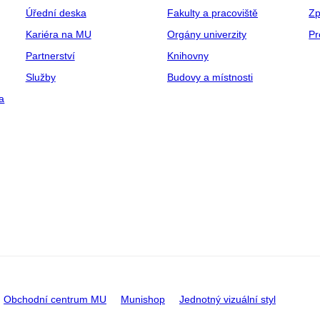
Úřední deska
Fakulty a pracoviště
Zp
Kariéra na MU
Orgány univerzity
Pr
Partnerství
Knihovny
Služby
Budovy a místnosti
a
Obchodní centrum MU
Munishop
Jednotný vizuální styl