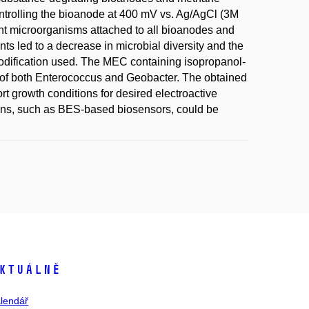
trolling the bioanode at 400 mV vs. Ag/AgCl (3M
nt microorganisms attached to all bioanodes and
ts led to a decrease in microbial diversity and the
 modification used. The MEC containing isopropanol-
 of both Enterococcus and Geobacter. The obtained
rt growth conditions for desired electroactive
ons, such as BES-based biosensors, could be
ktuálně
lendář