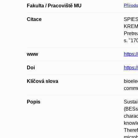
Přírod
Fakulta / Pracoviště MU
Citace
SPIES
KREMS
Pretre
s. "17
www
https:
Doi
https:
Klíčová slova
bioele
commu
Popis
Sustai
(BESs)
charac
knowle
Theref
microb