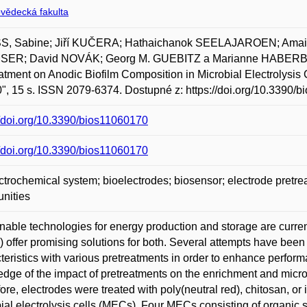
ovědecká fakulta
S, Sabine; Jiří KUČERA; Hathaichanok SEELAJAROEN; Ama
ER; David NOVÁK; Georg M. GUEBITZ a Marianne HABERBAUE
atment on Anodic Biofilm Composition in Microbial Electrolysis C
0", 15 s. ISSN 2079-6374. Dostupné z: https://doi.org/10.3390/
//doi.org/10.3390/bios11060170
//doi.org/10.3390/bios11060170
ctrochemical system; bioelectrodes; biosensor; electrode pretr
nities
nable technologies for energy production and storage are curre
 offer promising solutions for both. Several attempts have been
teristics with various pretreatments in order to enhance perfor
dge of the impact of pretreatments on the enrichment and micro
ore, electrodes were treated with poly(neutral red), chitosan, or i
ial electrolysis cells (MECs). Four MECs consisting of organi