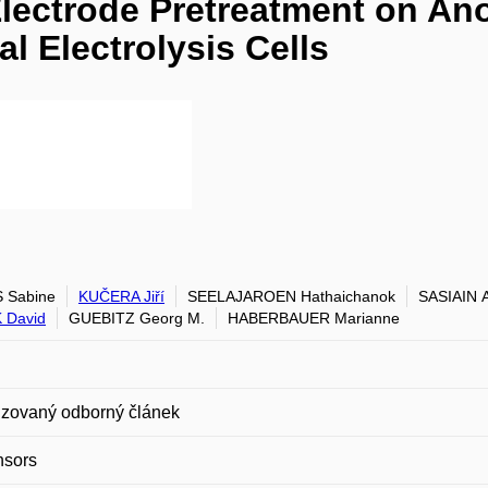
Electrode Pretreatment on Ano
l Electrolysis Cells
 Sabine
KUČERA Jiří
SEELAJAROEN Hathaichanok
SASIAIN 
 David
GUEBITZ Georg M.
HABERBAUER Marianne
zovaný odborný článek
nsors