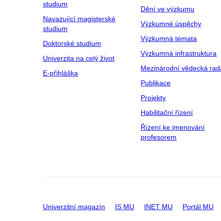
studium
Dění ve výzkumu
Navazující magisterské
Výzkumné úspěchy
studium
Výzkumná témata
Doktorské studium
Výzkumná infrastruktura
Univerzita na celý život
Mezinárodní vědecká rad
E-přihláška
Publikace
Projekty
Habilitační řízení
Řízení ke jmenování
profesorem
Univerzitní magazín
IS MU
INET MU
Portál MU