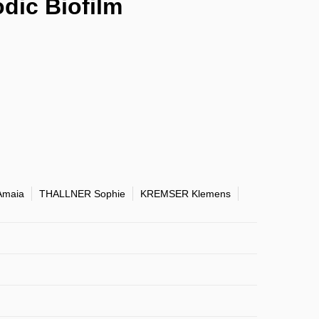
dic Biofilm
Amaia
THALLNER Sophie
KREMSER Klemens