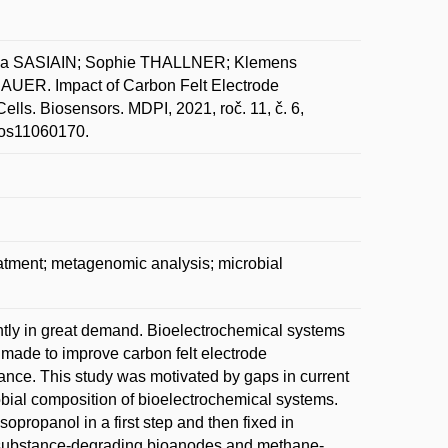
ia SASIAIN; Sophie THALLNER; Klemens
R. Impact of Carbon Felt Electrode
ells. Biosensors. MDPI, 2021, roč. 11, č. 6,
bios11060170.
eatment; metagenomic analysis; microbial
ntly in great demand. Bioelectrochemical systems
 made to improve carbon felt electrode
mance. This study was motivated by gaps in current
bial composition of bioelectrochemical systems.
sopropanol in a first step and then fixed in
c substance-degrading bioanodes and methane-