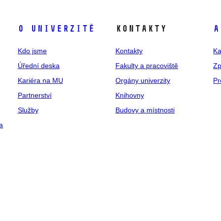
O univerzitě
Kontakty
A
Kdo jsme
Kontakty
Ka
Úřední deska
Fakulty a pracoviště
Zp
Kariéra na MU
Orgány univerzity
Pr
Partnerství
Knihovny
Služby
Budovy a místnosti
a