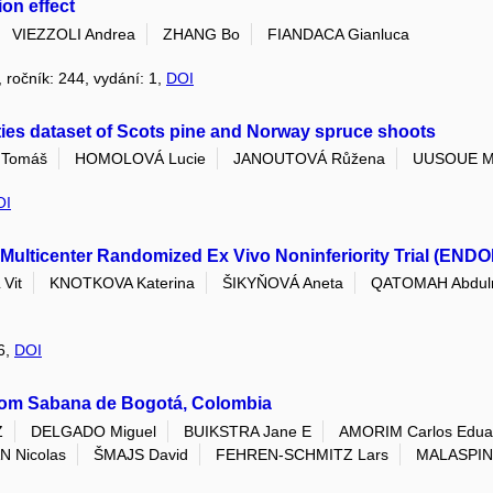
on effect
VIEZZOLI Andrea
ZHANG Bo
FIANDACA Gianluca
, ročník: 244, vydání: 1,
DOI
ties dataset of Scots pine and Norway spruce shoots
Tomáš
HOMOLOVÁ Lucie
JANOUTOVÁ Růžena
UUSOUE M
OI
Multicenter Randomized Ex Vivo Noninferiority Trial (ENDO
Vit
KNOTKOVA Katerina
ŠIKYŇOVÁ Aneta
QATOMAH Abdul
26,
DOI
rom Sabana de Bogotá, Colombia
Z
DELGADO Miguel
BUIKSTRA Jane E
AMORIM Carlos Edua
 Nicolas
ŠMAJS David
FEHREN-SCHMITZ Lars
MALASPIN