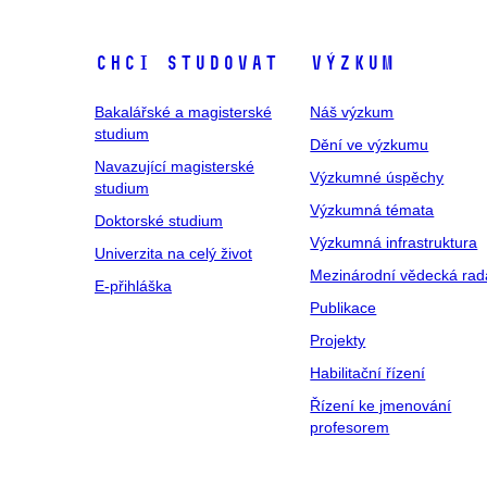
Chci studovat
Výzkum
Bakalářské a magisterské
Náš výzkum
studium
Dění ve výzkumu
Navazující magisterské
Výzkumné úspěchy
studium
Výzkumná témata
Doktorské studium
Výzkumná infrastruktura
Univerzita na celý život
Mezinárodní vědecká rad
E-přihláška
Publikace
Projekty
Habilitační řízení
Řízení ke jmenování
profesorem