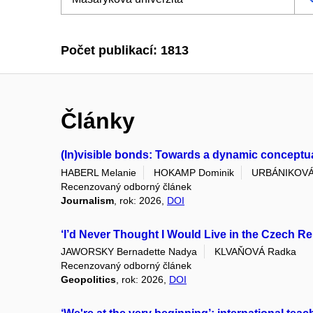
Počet publikací: 1813
Články
(In)visible bonds: Towards a dynamic conceptuali
HABERL Melanie
HOKAMP Dominik
URBÁNIKOVÁ
Recenzovaný odborný článek
Journalism
, rok: 2026,
DOI
‘I’d Never Thought I Would Live in the Czech Re
JAWORSKY Bernadette Nadya
KLVAŇOVÁ Radka
Recenzovaný odborný článek
Geopolitics
, rok: 2026,
DOI