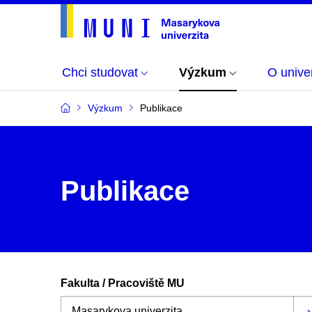
Chci studovat
Výzkum
O univer
Výzkum
Publikace
Publikace
Fakulta / Pracoviště MU