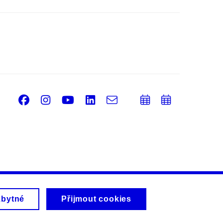
Facebook
Instagram
Youtube
LinkedIn
e-
Přidat
Přidat
Email
mail
do
do
kalendáře
kalendá
zbytné
Přijmout cookies