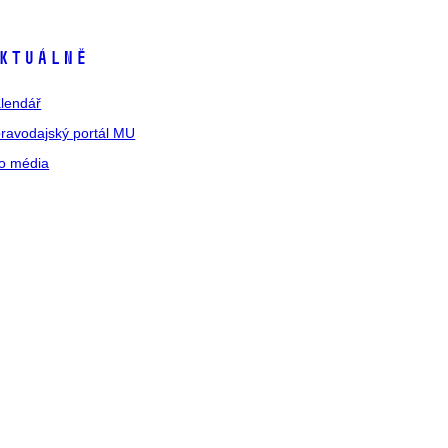
ktuálně
lendář
ravodajský portál MU
o média