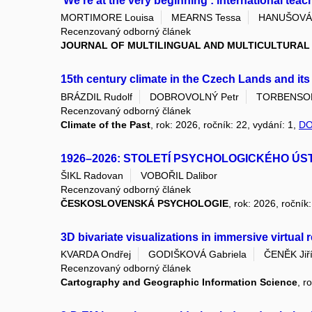
‘We're at the very beginning’: international teac
MORTIMORE Louisa
MEARNS Tessa
HANUŠOVÁ 
Recenzovaný odborný článek
JOURNAL OF MULTILINGUAL AND MULTICULTURA
15th century climate in the Czech Lands and it
BRÁZDIL Rudolf
DOBROVOLNÝ Petr
TORBENSON 
Recenzovaný odborný článek
Climate of the Past
, rok: 2026, ročník: 22, vydání: 1,
DO
1926–2026: STOLETÍ PSYCHOLOGICKÉHO ÚS
ŠIKL Radovan
VOBOŘIL Dalibor
Recenzovaný odborný článek
ČESKOSLOVENSKÁ PSYCHOLOGIE
, rok: 2026, ročník
3D bivariate visualizations in immersive virtual
KVARDA Ondřej
GODIŠKOVÁ Gabriela
ČENĚK Jiř
Recenzovaný odborný článek
Cartography and Geographic Information Science
, r