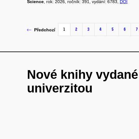
Science
, rok: 2026, ročník: 391, vydání: 6783,
DOI
1
2
3
4
5
6
7
Předchozí
Nové knihy vydan
univerzitou