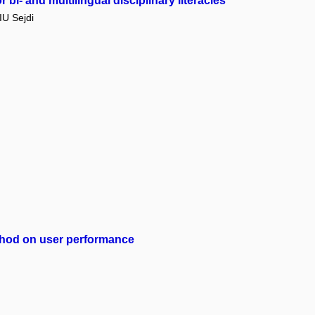
bi- and multilingual disciplinary literacies
U Sejdi
method on user performance