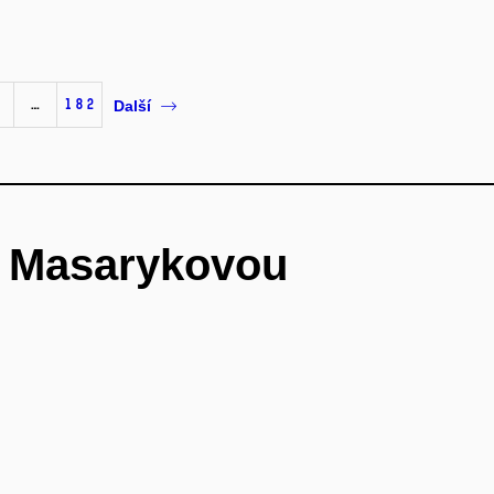
…
182
Další
é Masarykovou