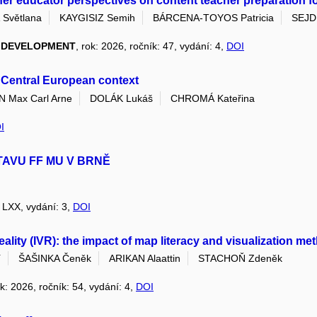
her educator perspectives on content teacher preparation for 
Světlana
KAYGISIZ Semih
BÁRCENA-TOYOS Patricia
SEJDI
L DEVELOPMENT
, rok: 2026, ročník: 47, vydání: 4,
DOI
s Central European context
Max Carl Arne
DOLÁK Lukáš
CHROMÁ Kateřina
I
TAVU FF MU V BRNĚ
: LXX, vydání: 3,
DOI
 reality (IVR): the impact of map literacy and visualization 
í
ŠAŠINKA Čeněk
ARIKAN Alaattin
STACHOŇ Zdeněk
ok: 2026, ročník: 54, vydání: 4,
DOI