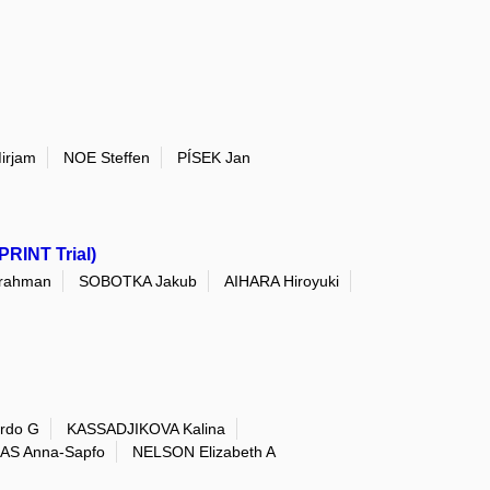
irjam
NOE Steffen
PÍSEK Jan
PRINT Trial)
rahman
SOBOTKA Jakub
AIHARA Hiroyuki
rdo G
KASSADJIKOVA Kalina
AS Anna-Sapfo
NELSON Elizabeth A