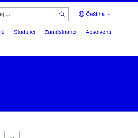
Čeština
Hledej
...
ně
Studující
Zaměstnanci
Absolventi