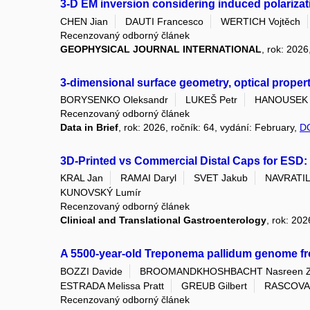
3-D EM inversion considering induced polarizati
CHEN Jian
DAUTI Francesco
WERTICH Vojtěch
Recenzovaný odborný článek
GEOPHYSICAL JOURNAL INTERNATIONAL
, rok: 2026
3-dimensional surface geometry, optical proper
BORYSENKO Oleksandr
LUKEŠ Petr
HANOUSEK 
Recenzovaný odborný článek
Data in Brief
, rok: 2026, ročník: 64, vydání: February,
D
3D-Printed vs Commercial Distal Caps for ESD: 
KRAL Jan
RAMAI Daryl
SVET Jakub
NAVRATIL 
KUNOVSKÝ Lumír
Recenzovaný odborný článek
Clinical and Translational Gastroenterology
, rok: 20
A 5500-year-old Treponema pallidum genome f
BOZZI Davide
BROOMANDKHOSHBACHT Nasreen 
ESTRADA Melissa Pratt
GREUB Gilbert
RASCOVAN
Recenzovaný odborný článek