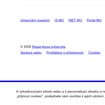
Univerzitní magazín
IS MU
INET MU
Portál MU
© 2026
Masarykova univerzita
Správce webu
Prohlášení o přístupnosti
Cookies
K vyhodnocování tohoto webu a k personalizaci obsahu a r
„přijmout cookies", poskytnete nám souhlas k jejich uložení