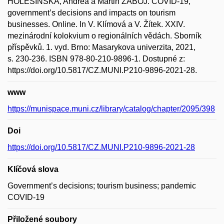
HOLEŠINSKÁ, Andrea a Martin ZÁBOJ. COVID-19,
government’s decisions and impacts on tourism
businesses. Online. In V. Klímová a V. Žítek. XXIV.
mezinárodní kolokvium o regionálních vědách. Sborník
příspěvků. 1. vyd. Brno: Masarykova univerzita, 2021,
s. 230-236. ISBN 978-80-210-9896-1. Dostupné z:
https://doi.org/10.5817/CZ.MUNI.P210-9896-2021-28.
www
https://munispace.muni.cz/library/catalog/chapter/2095/398
Doi
https://doi.org/10.5817/CZ.MUNI.P210-9896-2021-28
Klíčová slova
Government’s decisions; tourism business; pandemic
COVID-19
Přiložené soubory