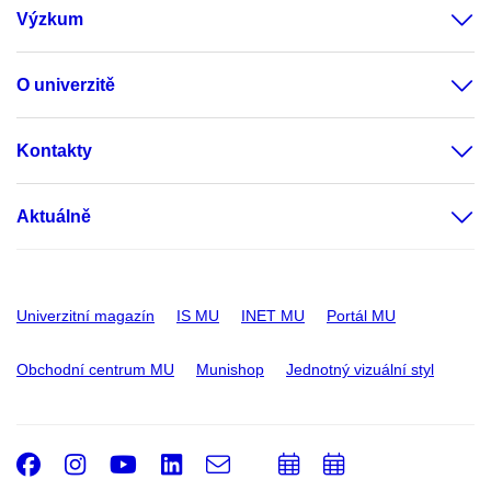
Výzkum
O univerzitě
Kontakty
Aktuálně
Univerzitní magazín
IS MU
INET MU
Portál MU
Obchodní centrum MU
Munishop
Jednotný vizuální styl
Facebook
Instagram
Youtube
LinkedIn
e-
Přidat
Přidat
Email
mail
do
do