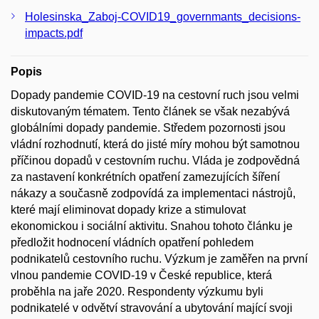
Holesinska_Zaboj-COVID19_governmants_decisions-
impacts.pdf
Popis
Dopady pandemie COVID-19 na cestovní ruch jsou velmi
diskutovaným tématem. Tento článek se však nezabývá
globálními dopady pandemie. Středem pozornosti jsou
vládní rozhodnutí, která do jisté míry mohou být samotnou
příčinou dopadů v cestovním ruchu. Vláda je zodpovědná
za nastavení konkrétních opatření zamezujících šíření
nákazy a současně zodpovídá za implementaci nástrojů,
které mají eliminovat dopady krize a stimulovat
ekonomickou i sociální aktivitu. Snahou tohoto článku je
předložit hodnocení vládních opatření pohledem
podnikatelů cestovního ruchu. Výzkum je zaměřen na první
vlnou pandemie COVID-19 v České republice, která
proběhla na jaře 2020. Respondenty výzkumu byli
podnikatelé v odvětví stravování a ubytování mající svoji