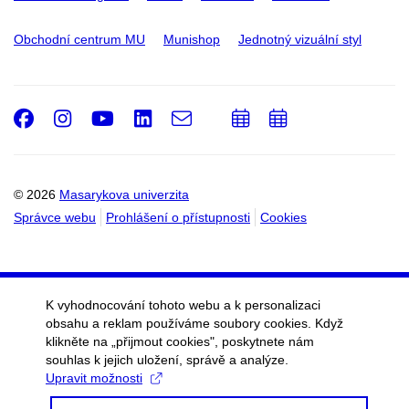
Obchodní centrum MU
Munishop
Jednotný vizuální styl
Facebook
Instagram
Youtube
LinkedIn
e-
Přidat
Přidat
Email
mail
do
do
kalendáře
kalendáře
© 2026
Masarykova univerzita
Správce webu
Prohlášení o přístupnosti
Cookies
K vyhodnocování tohoto webu a k personalizaci
obsahu a reklam používáme soubory cookies. Když
klikněte na „přijmout cookies", poskytnete nám
souhlas k jejich uložení, správě a analýze.
Upravit možnosti