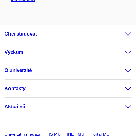
Chci studovat
Výzkum
O univerzitě
Kontakty
Aktuálně
Univerzitní magazín
IS MU
INET MU
Portál MU