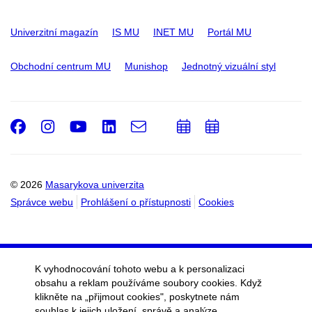
Univerzitní magazín
IS MU
INET MU
Portál MU
Obchodní centrum MU
Munishop
Jednotný vizuální styl
Facebook
Instagram
Youtube
LinkedIn
e-
Přidat
Přidat
Email
mail
do
do
kalendáře
kalendáře
© 2026
Masarykova univerzita
Správce webu
Prohlášení o přístupnosti
Cookies
K vyhodnocování tohoto webu a k personalizaci
obsahu a reklam používáme soubory cookies. Když
klikněte na „přijmout cookies", poskytnete nám
souhlas k jejich uložení, správě a analýze.