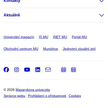
Kontakty
Aktuálně
Univerzitní magazín
IS MU
INET MU
Portál MU
Obchodní centrum MU
Munishop
Jednotný vizuální styl
Facebook
Instagram
Youtube
LinkedIn
e-
Přidat
Přidat
Email
mail
do
do
kalendáře
kalendáře
© 2026
Masarykova univerzita
Správce webu
Prohlášení o přístupnosti
Cookies