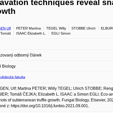
avation techniques reveal sn
owth
EN Ulf
PETER Martina
TEGEL Willy
STOBBE Ulrich
ELBURG
 Tomáš
ISAAC Elizabeth L.
EGLI Simon
zovaný odborný článek
l Biology
ovědecká fakulta
EN, Ulf; Martina PETER; Willy TEGEL; Ulrich STOBBE; Reng
IER; Tomáš ČEJKA; Elizabeth L. ISAAC a Simon EGLI. Eco-arch
ots of subterranean truffle growth. Fungal Biology. Elsevier, 20
né z: https://doi.org/10.1016/j.funbio.2021.09.001.