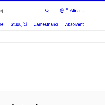
Čeština
Hledej
...
ně
Studující
Zaměstnanci
Absolventi