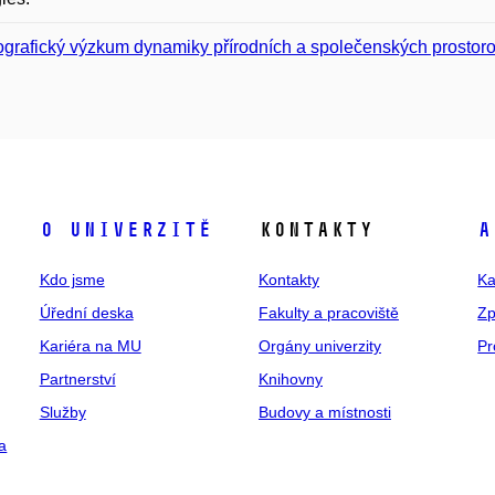
grafický výzkum dynamiky přírodních a společenských prostor
O univerzitě
Kontakty
A
Kdo jsme
Kontakty
Ka
Úřední deska
Fakulty a pracoviště
Zp
Kariéra na MU
Orgány univerzity
Pr
Partnerství
Knihovny
Služby
Budovy a místnosti
a