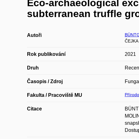
Eco-archaeological exc
subterranean truffle gr
BÜNTG
Autoři
ČEJKA
Rok publikování
2021
Druh
Recen
Časopis / Zdroj
Funga
Přírod
Fakulta / Pracoviště MU
Citace
BÜNTG
MOLIN
snapsh
Dostup