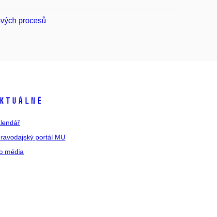
ových procesů
ktuálně
lendář
ravodajský portál MU
o média