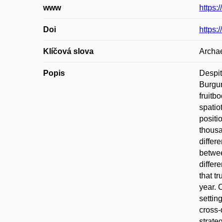
www
https:
Doi
https:
Klíčová slova
Archae
Popis
Despit
Burgun
fruitb
spatio
positi
thousa
differ
betwee
differ
that t
year. 
settin
cross-
strate