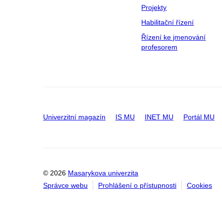
Projekty
Habilitační řízení
Řízení ke jmenování
profesorem
Univerzitní magazín
IS MU
INET MU
Portál MU
© 2026
Masarykova univerzita
Správce webu
Prohlášení o přístupnosti
Cookies