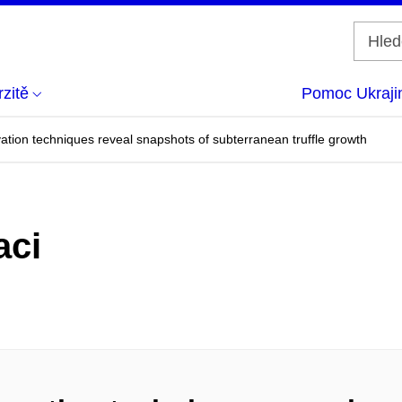
zitě
Pomoc Ukraji
ation techniques reveal snapshots of subterranean truffle growth
aci