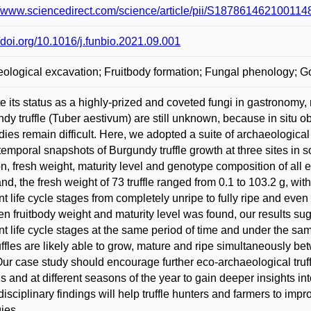
//www.sciencedirect.com/science/article/pii/S187861462100114
//doi.org/10.1016/j.funbio.2021.09.001
ological excavation; Fruitbody formation; Fungal phenology; Go
e its status as a highly-prized and coveted fungi in gastronomy, 
dy truffle (Tuber aestivum) are still unknown, because in situ ob
odies remain difficult. Here, we adopted a suite of archaeologica
temporal snapshots of Burgundy truffle growth at three sites in
on, fresh weight, maturity level and genotype composition of all e
nd, the fresh weight of 73 truffle ranged from 0.1 to 103.2 g, with
ent life cycle stages from completely unripe to fully ripe and even
n fruitbody weight and maturity level was found, our results sug
ent life cycle stages at the same period of time and under the s
ruffles are likely able to grow, mature and ripe simultaneously b
Our case study should encourage further eco-archaeological truf
gs and at different seasons of the year to gain deeper insights i
disciplinary findings will help truffle hunters and farmers to im
gies.