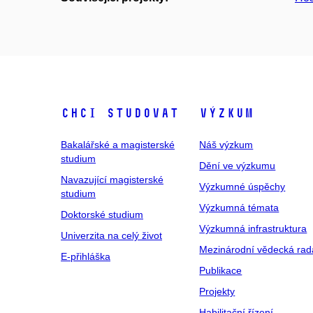
Chci studovat
Výzkum
Bakalářské a magisterské
Náš výzkum
studium
Dění ve výzkumu
Navazující magisterské
Výzkumné úspěchy
studium
Výzkumná témata
Doktorské studium
Výzkumná infrastruktura
Univerzita na celý život
Mezinárodní vědecká rad
E-přihláška
Publikace
Projekty
Habilitační řízení