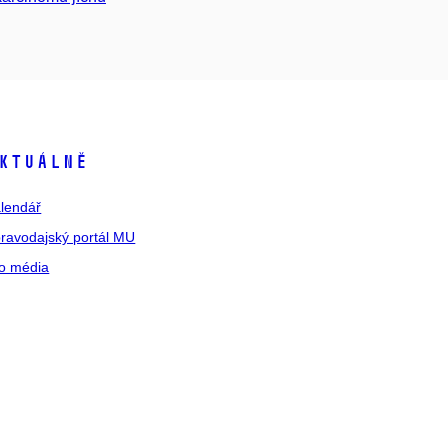
ktuálně
lendář
ravodajský portál MU
o média