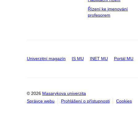
Řízení ke jmenování
profesorem
Univerzitní magazín
IS MU
INET MU
Portál MU
© 2026
Masarykova univerzita
Správce webu
Prohlášení o přístupnosti
Cookies