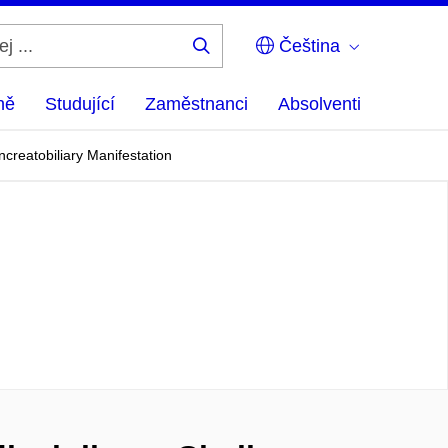
Čeština
Hledej
...
ně
Studující
Zaměstnanci
Absolventi
creatobiliary Manifestation