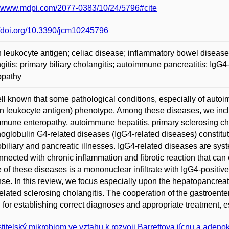
://www.mdpi.com/2077-0383/10/24/5796#cite
//doi.org/10.3390/jcm10245796
leukocyte antigen; celiac disease; inflammatory bowel disease
gitis; primary biliary cholangitis; autoimmune pancreatitis; IgG4
opathy
well known that some pathological conditions, especially of auto
 leukocyte antigen) phenotype. Among these diseases, we incl
mune enteropathy, autoimmune hepatitis, primary sclerosing chol
globulin G4-related diseases (IgG4-related diseases) constitut
biliary and pancreatic illnesses. IgG4-related diseases are sys
nnected with chronic inflammation and fibrotic reaction that can
e of these diseases is a mononuclear infiltrate with IgG4-positiv
se. In this review, we focus especially upon the hepatopancrea
elated sclerosing cholangitis. The cooperation of the gastroenter
l for establishing correct diagnoses and appropriate treatment, 
titelský mikrobiom ve vztahu k rozvoji Barrettova jícnu a adeno