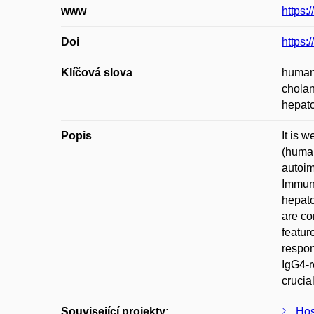
www
https
Doi
https:
Klíčová slova
human 
cholan
hepat
Popis
It is 
(human
autoim
Immuno
hepato
are co
featur
respon
IgG4-r
crucia
Související projekty:
Hos