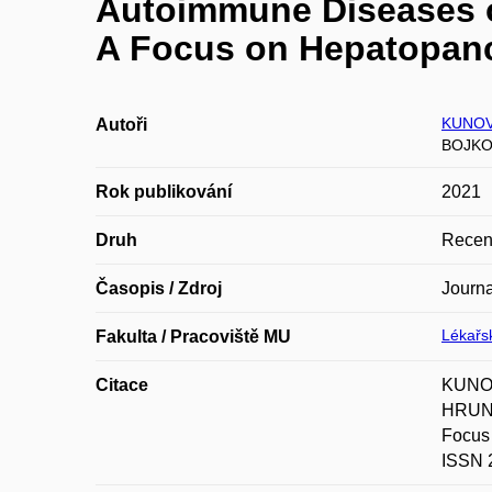
Autoimmune Diseases of
A Focus on Hepatopancr
KUNOV
Autoři
BOJKO
Rok publikování
2021
Druh
Recen
Časopis / Zdroj
Journa
Lékařsk
Fakulta / Pracoviště MU
Citace
KUNOV
HRUNK
Focus 
ISSN 2