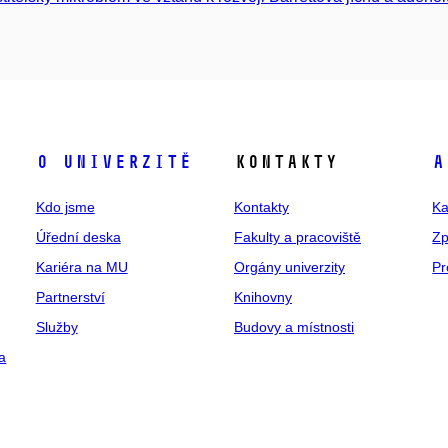
O univerzitě
Kontakty
A
Kdo jsme
Kontakty
Ka
Úřední deska
Fakulty a pracoviště
Zp
Kariéra na MU
Orgány univerzity
Pr
Partnerství
Knihovny
Služby
Budovy a místnosti
a