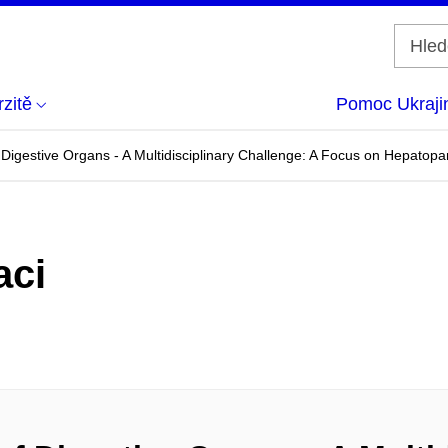
zitě
Pomoc Ukraji
igestive Organs - A Multidisciplinary Challenge: A Focus on Hepatopan
aci