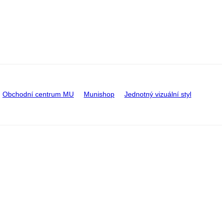
Obchodní centrum MU
Munishop
Jednotný vizuální styl