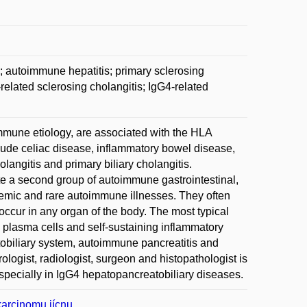
; autoimmune hepatitis; primary sclerosing
-related sclerosing cholangitis; IgG4-related
immune etiology, are associated with the HLA
ude celiac disease, inflammatory bowel disease,
angitis and primary biliary cholangitis.
e a second group of autoimmune gastrointestinal,
temic and rare autoimmune illnesses. They often
 occur in any organ of the body. The most typical
e plasma cells and self-sustaining inflammatory
tobiliary system, autoimmune pancreatitis and
ologist, radiologist, surgeon and histopathologist is
especially in IgG4 hepatopancreatobiliary diseases.
karcinomu jícnu