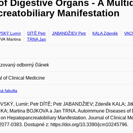
 Digestive Organs - A Multid
eatobiliary Manifestation
SKÝ Lumír
DÍTĚ Petr
JABANDŽIEV Petr
KALA Zdeněk
VAC
VA Martina
TRNA Jan
zovaný odborný článek
l of Clinical Medicine
á fakulta
SKÝ, Lumír; Petr DÍTĚ; Petr JABANDŽIEV; Zdeněk KALA; J
A; Martina BOJKOVA a Jan TRNA. Autoimmune Diseases of Dige
on Hepatopancreatobiliary Manifestation. Journal of Clinical Med
077-0383. Dostupné z: https://doi.org/10.3390/jcm10245796.