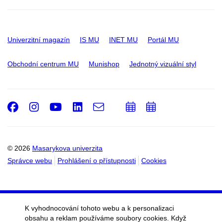
Univerzitní magazín
IS MU
INET MU
Portál MU
Obchodní centrum MU
Munishop
Jednotný vizuální styl
Facebook
Instagram
Youtube
LinkedIn
e-
Přidat
Přidat
Email
mail
do
do
kalendáře
kalendáře
© 2026
Masarykova univerzita
Správce webu
Prohlášení o přístupnosti
Cookies
K vyhodnocování tohoto webu a k personalizaci
obsahu a reklam používáme soubory cookies. Když