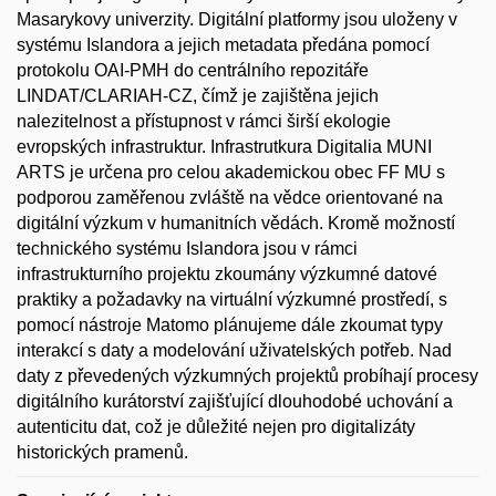
Masarykovy univerzity. Digitální platformy jsou uloženy v
systému Islandora a jejich metadata předána pomocí
protokolu OAI-PMH do centrálního repozitáře
LINDAT/CLARIAH-CZ, čímž je zajištěna jejich
nalezitelnost a přístupnost v rámci širší ekologie
evropských infrastruktur. Infrastrutkura Digitalia MUNI
ARTS je určena pro celou akademickou obec FF MU s
podporou zaměřenou zvláště na vědce orientované na
digitální výzkum v humanitních vědách. Kromě možností
technického systému Islandora jsou v rámci
infrastrukturního projektu zkoumány výzkumné datové
praktiky a požadavky na virtuální výzkumné prostředí, s
pomocí nástroje Matomo plánujeme dále zkoumat typy
interakcí s daty a modelování uživatelských potřeb. Nad
daty z převedených výzkumných projektů probíhají procesy
digitálního kurátorství zajišťující dlouhodobé uchování a
autenticitu dat, což je důležité nejen pro digitalizáty
historických pramenů.