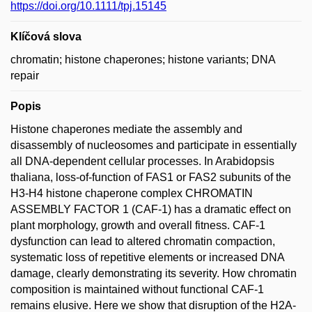
https://doi.org/10.1111/tpj.15145
Klíčová slova
chromatin; histone chaperones; histone variants; DNA
repair
Popis
Histone chaperones mediate the assembly and
disassembly of nucleosomes and participate in essentially
all DNA-dependent cellular processes. In Arabidopsis
thaliana, loss-of-function of FAS1 or FAS2 subunits of the
H3-H4 histone chaperone complex CHROMATIN
ASSEMBLY FACTOR 1 (CAF-1) has a dramatic effect on
plant morphology, growth and overall fitness. CAF-1
dysfunction can lead to altered chromatin compaction,
systematic loss of repetitive elements or increased DNA
damage, clearly demonstrating its severity. How chromatin
composition is maintained without functional CAF-1
remains elusive. Here we show that disruption of the H2A-