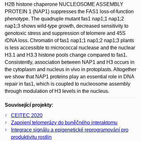
H2B histone chaperone NUCLEOSOME ASSEMBLY
PROTEIN 1 (NAP1) suppresses the FAS1 loss-of-function
phenotype. The quadruple mutant fas1 nap1;1 nap1;2
nap1;3 shows wild-type growth, decreased sensitivity to
genotoxic stress and suppression of telomere and 45S
rDNA loss. Chromatin of fas1 nap1;1 nap1;2 nap1;3 plants
is less accessible to micrococcal nuclease and the nuclear
H3.1 and H3.3 histone pools change compared to fas1.
Consistently, association between NAP1 and H3 occurs in
the cytoplasm and nucleus in vivo in protoplasts. Altogether
we show that NAP1 proteins play an essential role in DNA
repair in fas1, which is coupled to nucleosome assembly
through modulation of H3 levels in the nucleus.
Související projekty:
CEITEC 2020
Zapojení telomerázy do buněčného interaktomu
Integrace signálu a epigenetické reprogramování pro
produktivitu rostlin