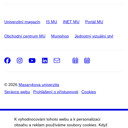
Univerzitní magazín
IS MU
INET MU
Portál MU
Obchodní centrum MU
Munishop
Jednotný vizuální styl
Facebook
Instagram
Youtube
LinkedIn
e-
Přidat
Přidat
Email
mail
do
do
kalendáře
kalendáře
© 2026
Masarykova univerzita
Správce webu
Prohlášení o přístupnosti
Cookies
K vyhodnocování tohoto webu a k personalizaci
obsahu a reklam používáme soubory cookies. Když