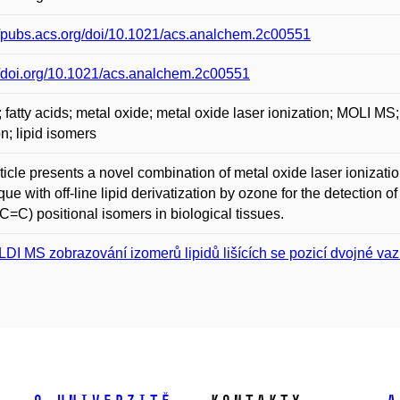
//pubs.acs.org/doi/10.1021/acs.analchem.2c00551
//doi.org/10.1021/acs.analchem.2c00551
 fatty acids; metal oxide; metal oxide laser ionization; MOLI 
on; lipid isomers
ticle presents a novel combination of metal oxide laser ioniza
que with off-line lipid derivatization by ozone for the detection 
C=C) positional isomers in biological tissues.
DI MS zobrazování izomerů lipidů lišících se pozicí dvojné vazb