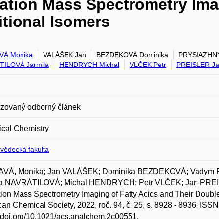
zation Mass Spectrometry Ima
tional Isomers
VÁ Monika
VALÁŠEK Jan
BEZDEKOVÁ Dominika
PRYSIAZHNY
TILOVÁ Jarmila
HENDRYCH Michal
VLČEK Petr
PREISLER J
zovaný odborný článek
ical Chemistry
ovědecká fakulta
VÁ, Monika; Jan VALÁŠEK; Dominika BEZDEKOVÁ; Vadym 
la NAVRÁTILOVÁ; Michal HENDRYCH; Petr VLČEK; Jan PREIS
tion Mass Spectrometry Imaging of Fatty Acids and Their Double
an Chemical Society, 2022, roč. 94, č. 25, s. 8928 - 8936. ISS
//doi.org/10.1021/acs.analchem.2c00551.