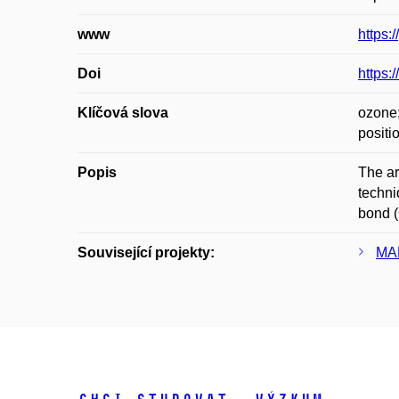
www
https:
Doi
https:
Klíčová slova
ozone;
positi
Popis
The ar
techni
bond (
Související projekty:
MAL