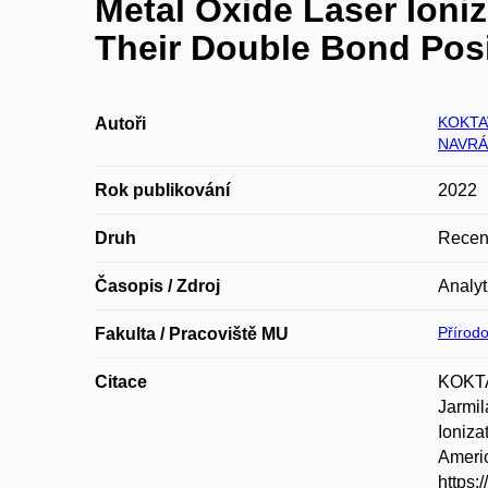
Metal Oxide Laser Ioni
Their Double Bond Posi
KOKTA
Autoři
NAVRÁ
Rok publikování
2022
Druh
Recen
Časopis / Zdroj
Analyt
Přírod
Fakulta / Pracoviště MU
Citace
KOKTA
Jarmi
Ioniza
Americ
https: