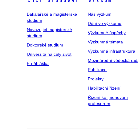
Chci studovat
Výzkum
Bakalářské a magisterské
Náš výzkum
studium
Dění ve výzkumu
Navazující magisterské
Výzkumné úspěchy
studium
Výzkumná témata
Doktorské studium
Výzkumná infrastruktura
Univerzita na celý život
Mezinárodní vědecká rad
E-přihláška
Publikace
Projekty
Habilitační řízení
Řízení ke jmenování
profesorem