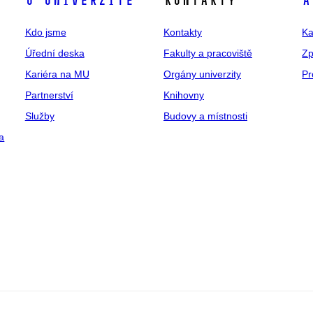
O univerzitě
Kontakty
A
Kdo jsme
Kontakty
Ka
Úřední deska
Fakulty a pracoviště
Zp
Kariéra na MU
Orgány univerzity
Pr
Partnerství
Knihovny
Služby
Budovy a místnosti
a