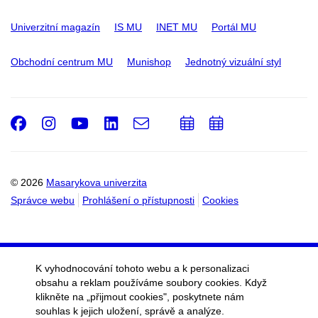
Univerzitní magazín
IS MU
INET MU
Portál MU
Obchodní centrum MU
Munishop
Jednotný vizuální styl
Facebook
Instagram
Youtube
LinkedIn
e-
Přidat
Přidat
Email
mail
do
do
kalendáře
kalendáře
© 2026
Masarykova univerzita
Správce webu
Prohlášení o přístupnosti
Cookies
K vyhodnocování tohoto webu a k personalizaci
obsahu a reklam používáme soubory cookies. Když
klikněte na „přijmout cookies", poskytnete nám
souhlas k jejich uložení, správě a analýze.