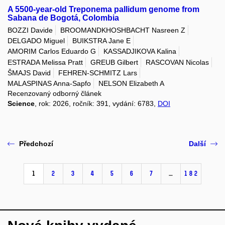
A 5500-year-old Treponema pallidum genome from
Sabana de Bogotá, Colombia
BOZZI Davide
BROOMANDKHOSHBACHT Nasreen Z
DELGADO Miguel
BUIKSTRA Jane E
AMORIM Carlos Eduardo G
KASSADJIKOVA Kalina
ESTRADA Melissa Pratt
GREUB Gilbert
RASCOVAN Nicolas
ŠMAJS David
FEHREN-SCHMITZ Lars
MALASPINAS Anna-Sapfo
NELSON Elizabeth A
Recenzovaný odborný článek
Science
, rok: 2026, ročník: 391, vydání: 6783,
DOI
Předchozí
Další
1
2
3
4
5
6
7
…
182