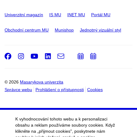
Univerzitní magazín
IS MU
INET MU
Portál MU
Obchodní centrum MU
Munishop
Jednotný vizuální styl
Facebook
Instagram
Youtube
LinkedIn
e-
Přidat
Přidat
Email
mail
do
do
kalendáře
kalendáře
© 2026
Masarykova univerzita
Správce webu
Prohlášení o přístupnosti
Cookies
K vyhodnocování tohoto webu a k personalizaci
obsahu a reklam používáme soubory cookies. Když
klikněte na „přijmout cookies", poskytnete nám