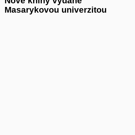
Nové knihy vydané
Masarykovou univerzitou