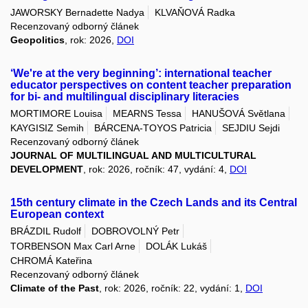
JAWORSKY Bernadette Nadya
KLVAŇOVÁ Radka
Recenzovaný odborný článek
Geopolitics
, rok: 2026,
DOI
‘We're at the very beginning’: international teacher
educator perspectives on content teacher preparation
for bi- and multilingual disciplinary literacies
MORTIMORE Louisa
MEARNS Tessa
HANUŠOVÁ Světlana
KAYGISIZ Semih
BÁRCENA-TOYOS Patricia
SEJDIU Sejdi
Recenzovaný odborný článek
JOURNAL OF MULTILINGUAL AND MULTICULTURAL
DEVELOPMENT
, rok: 2026, ročník: 47, vydání: 4,
DOI
15th century climate in the Czech Lands and its Central
European context
BRÁZDIL Rudolf
DOBROVOLNÝ Petr
TORBENSON Max Carl Arne
DOLÁK Lukáš
CHROMÁ Kateřina
Recenzovaný odborný článek
Climate of the Past
, rok: 2026, ročník: 22, vydání: 1,
DOI