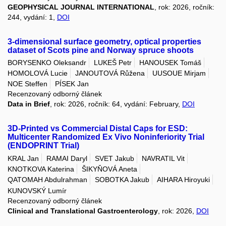
GEOPHYSICAL JOURNAL INTERNATIONAL
, rok: 2026, ročník:
244, vydání: 1,
DOI
3-dimensional surface geometry, optical properties
dataset of Scots pine and Norway spruce shoots
BORYSENKO Oleksandr
LUKEŠ Petr
HANOUSEK Tomáš
HOMOLOVÁ Lucie
JANOUTOVÁ Růžena
UUSOUE Mirjam
NOE Steffen
PÍSEK Jan
Recenzovaný odborný článek
Data in Brief
, rok: 2026, ročník: 64, vydání: February,
DOI
3D-Printed vs Commercial Distal Caps for ESD:
Multicenter Randomized Ex Vivo Noninferiority Trial
(ENDOPRINT Trial)
KRAL Jan
RAMAI Daryl
SVET Jakub
NAVRATIL Vit
KNOTKOVA Katerina
ŠIKYŇOVÁ Aneta
QATOMAH Abdulrahman
SOBOTKA Jakub
AIHARA Hiroyuki
KUNOVSKÝ Lumír
Recenzovaný odborný článek
Clinical and Translational Gastroenterology
, rok: 2026,
DOI