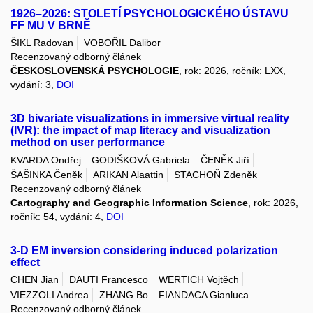
1926–2026: STOLETÍ PSYCHOLOGICKÉHO ÚSTAVU
FF MU V BRNĚ
ŠIKL Radovan
VOBOŘIL Dalibor
Recenzovaný odborný článek
ČESKOSLOVENSKÁ PSYCHOLOGIE
, rok: 2026, ročník: LXX,
vydání: 3,
DOI
3D bivariate visualizations in immersive virtual reality
(IVR): the impact of map literacy and visualization
method on user performance
KVARDA Ondřej
GODIŠKOVÁ Gabriela
ČENĚK Jiří
ŠAŠINKA Čeněk
ARIKAN Alaattin
STACHOŇ Zdeněk
Recenzovaný odborný článek
Cartography and Geographic Information Science
, rok: 2026,
ročník: 54, vydání: 4,
DOI
3-D EM inversion considering induced polarization
effect
CHEN Jian
DAUTI Francesco
WERTICH Vojtěch
VIEZZOLI Andrea
ZHANG Bo
FIANDACA Gianluca
Recenzovaný odborný článek