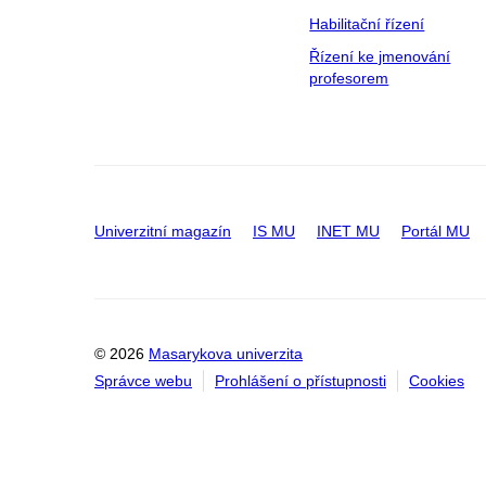
Habilitační řízení
Řízení ke jmenování
profesorem
Univerzitní magazín
IS MU
INET MU
Portál MU
© 2026
Masarykova univerzita
Správce webu
Prohlášení o přístupnosti
Cookies