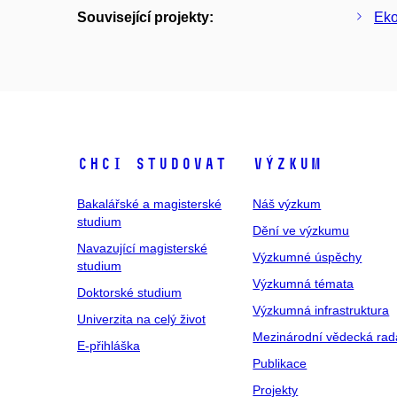
Související projekty:
Eko
Chci studovat
Výzkum
Bakalářské a magisterské
Náš výzkum
studium
Dění ve výzkumu
Navazující magisterské
Výzkumné úspěchy
studium
Výzkumná témata
Doktorské studium
Výzkumná infrastruktura
Univerzita na celý život
Mezinárodní vědecká rad
E-přihláška
Publikace
Projekty