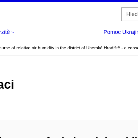
zitě
Pomoc Ukraji
 course of relative air humidity in the district of Uherské Hradiště - a c
aci