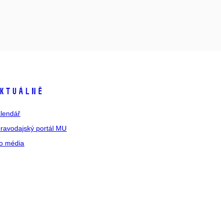
ktuálně
lendář
ravodajský portál MU
o média