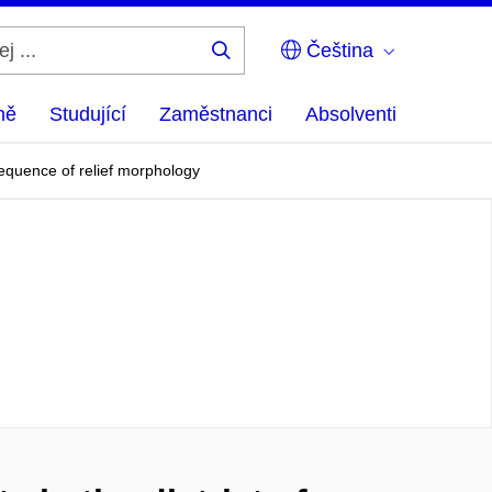
Čeština
Hledej
...
ně
Studující
Zaměstnanci
Absolventi
onsequence of relief morphology