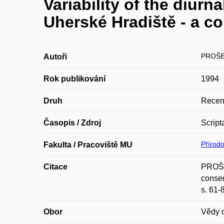
Variability of the diurna
Uherské Hradiště - a c
PROŠE
Autoři
Rok publikování
1994
Druh
Recen
Časopis / Zdroj
Script
Přírod
Fakulta / Pracoviště MU
Citace
PROŠEK
conseq
s. 61-
Obor
Vědy o