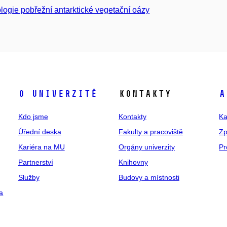
logie pobřežní antarktické vegetační oázy
O univerzitě
Kontakty
A
Kdo jsme
Kontakty
Ka
Úřední deska
Fakulty a pracoviště
Zp
Kariéra na MU
Orgány univerzity
Pr
Partnerství
Knihovny
Služby
Budovy a místnosti
a