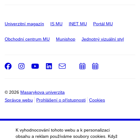
Univerzitní magazín
IS MU
INET MU
Portál MU
Obchodní centrum MU
Munishop
Jednotný vizuální styl
Facebook
Instagram
Youtube
LinkedIn
e-
Přidat
Přidat
Email
mail
do
do
kalendáře
kalendáře
© 2026
Masarykova univerzita
Správce webu
Prohlášení o přístupnosti
Cookies
K vyhodnocování tohoto webu a k personalizaci
obsahu a reklam používáme soubory cookies. Když