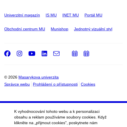
Univerzitní magazín
IS MU
INET MU
Portál MU
Obchodní centrum MU
Munishop
Jednotný vizuální styl
Facebook
Instagram
Youtube
LinkedIn
e-
Přidat
Přidat
Email
mail
do
do
kalendáře
kalendáře
© 2026
Masarykova univerzita
Správce webu
Prohlášení o přístupnosti
Cookies
K vyhodnocování tohoto webu a k personalizaci
obsahu a reklam používáme soubory cookies. Když
klikněte na „přijmout cookies", poskytnete nám