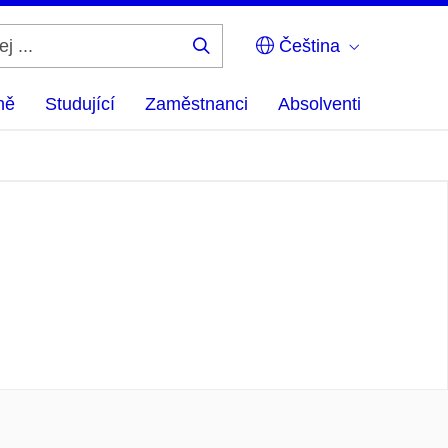
Čeština
Hledej
...
ně
Studující
Zaměstnanci
Absolventi