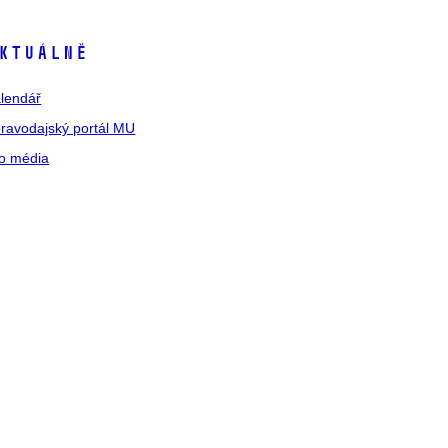
ktuálně
lendář
ravodajský portál MU
o média