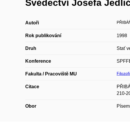
Svědectví Josefa Jedli
PŘIBÁ
Autoři
Rok publikování
1998
Druh
Stať v
Konference
SPFF
Filozof
Fakulta / Pracoviště MU
Citace
PŘIBÁŇ
210-2
Obor
Písemn