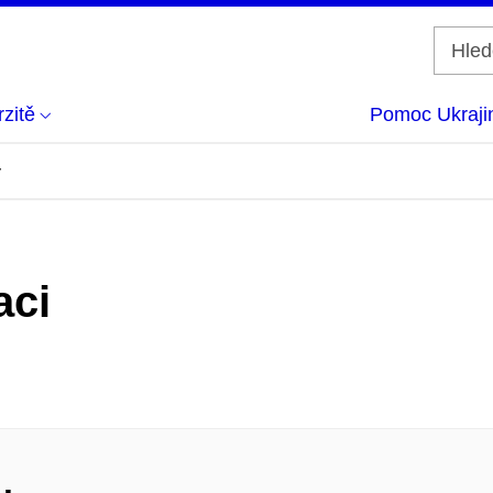
zitě
Pomoc Ukraji
y
aci