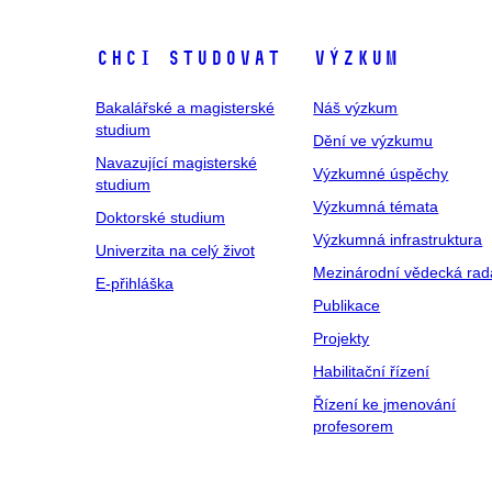
Chci studovat
Výzkum
Bakalářské a magisterské
Náš výzkum
studium
Dění ve výzkumu
Navazující magisterské
Výzkumné úspěchy
studium
Výzkumná témata
Doktorské studium
Výzkumná infrastruktura
Univerzita na celý život
Mezinárodní vědecká rad
E-přihláška
Publikace
Projekty
Habilitační řízení
Řízení ke jmenování
profesorem