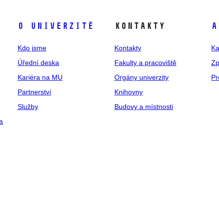
O univerzitě
Kontakty
A
Kdo jsme
Kontakty
Ka
Úřední deska
Fakulty a pracoviště
Zp
Kariéra na MU
Orgány univerzity
Pr
Partnerství
Knihovny
Služby
Budovy a místnosti
a