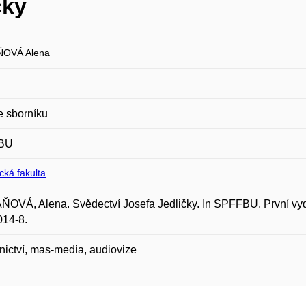
čky
ŇOVÁ Alena
e sborníku
BU
ická fakulta
OVÁ, Alena. Svědectví Josefa Jedličky. In SPFFBU. První vydá
014-8.
ictví, mas-media, audiovize