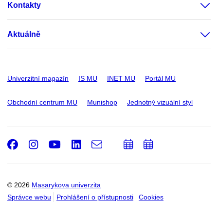
Kontakty
Aktuálně
Univerzitní magazín
IS MU
INET MU
Portál MU
Obchodní centrum MU
Munishop
Jednotný vizuální styl
Facebook
Instagram
Youtube
LinkedIn
e-
Přidat
Přidat
Email
mail
do
do
kalendáře
kalendáře
© 2026
Masarykova univerzita
Správce webu
Prohlášení o přístupnosti
Cookies