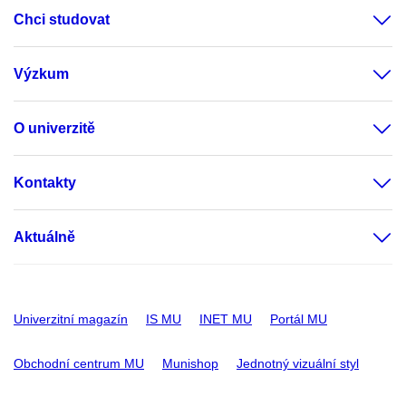
Chci studovat
Výzkum
O univerzitě
Kontakty
Aktuálně
Univerzitní magazín
IS MU
INET MU
Portál MU
Obchodní centrum MU
Munishop
Jednotný vizuální styl