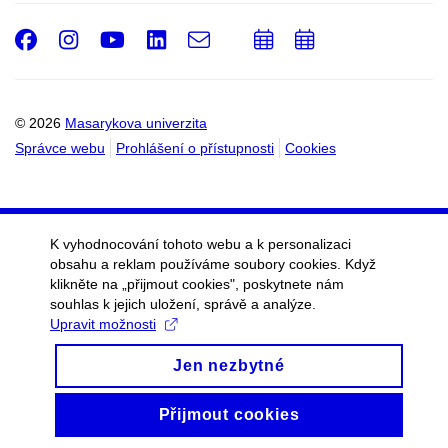
Facebook
Instagram
Youtube
LinkedIn
e-
Přidat
Přidat
Email
mail
do
do
kalendáře
kalendáře
© 2026
Masarykova univerzita
Správce webu
Prohlášení o přístupnosti
Cookies
K vyhodnocování tohoto webu a k personalizaci
obsahu a reklam používáme soubory cookies. Když
klikněte na „přijmout cookies", poskytnete nám
souhlas k jejich uložení, správě a analýze.
Upravit možnosti
Jen nezbytné
Přijmout cookies