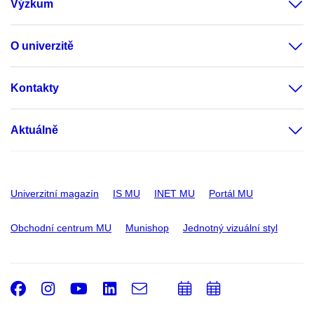
Výzkum
O univerzitě
Kontakty
Aktuálně
Univerzitní magazín
IS MU
INET MU
Portál MU
Obchodní centrum MU
Munishop
Jednotný vizuální styl
Facebook
Instagram
Youtube
LinkedIn
e-
Přidat
Přidat
Email
mail
do
do