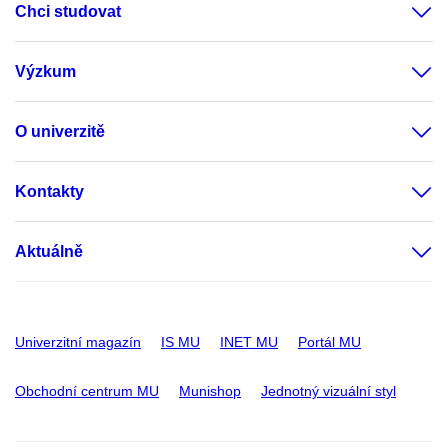
Chci studovat
Výzkum
O univerzitě
Kontakty
Aktuálně
Univerzitní magazín
IS MU
INET MU
Portál MU
Obchodní centrum MU
Munishop
Jednotný vizuální styl